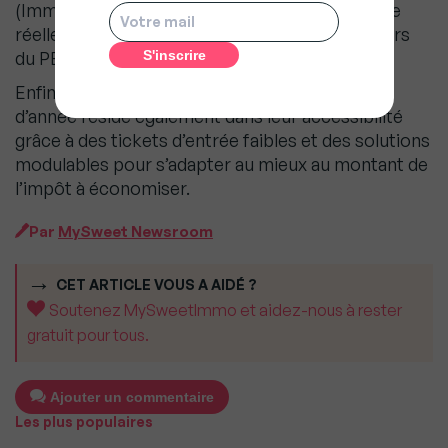
(Immobilier de centre-ville à rénover, Economie
réelle avec les PME, Unités de compte au travers
du PERin…).
Enfin, l’intérêt de toutes ces solutions de fin
d’année réside également dans leur accessibilité
grâce à des tickets d’entrée faibles et des solutions
modulables pour s’adapter au mieux au montant de
l’impôt à économiser.
Par
MySweet Newsroom
CET ARTICLE VOUS A AIDÉ ?
Soutenez MySweetImmo et aidez-nous à rester
gratuit pour tous.
Ajouter un commentaire
Les plus populaires