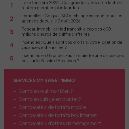
Taxe foncière 2026 : Ces grandes villes où la facture
1
restera parmi les plus lourdes
Immobilier : Ce que l’AI Act change vraiment pour les
2
agences depuis le 2 août 2026
Réseau immobilier : iad franchit le cap des 600
3
millions d'euros de chiffre d'affaires
Incendies : Quels sont vos droits si votre location de
4
vacances est annulée ?
Incendies en Gironde : Faut-il craindre une baisse des
5
prix sur le Bassin d'Arcachon ?
SERVICES MY SWEET'IMMO
Combien vaut mon bien ?
Combien puis-je emprunter ?
Comparateur de forfaits mobile
Comparateur de forfaits box Internet
Comparateur d’offres déménagement