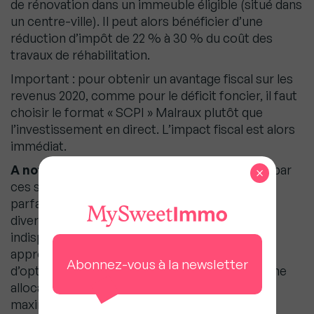
de rénovation dans un immeuble éligible (situé dans
un centre-ville). Il peut alors bénéficier d’une
réduction d’impôt de 22 % à 30 % du coût des
travaux de réhabilitation.
Important : pour obtenir un avantage fiscal sur les
revenus 2020, comme pour le déficit foncier, il faut
choisir le format « SCPI » Malraux plutôt que
l’investissement en direct. L’impact fiscal est alors
immédiat.
A noter :
Au-delà de l’avantage fiscal procuré par
×
ces solutions, de tels investissements sont
parfaitement justifiés par la recherche d’une
diversification de patrimoine… de plus en plus
indispensable dans le contexte actuel. Cette
approche à 360° permet non seulement
Abonnez-vous à la newsletter
d’optimiser sa fiscalité, mais aussi de réaliser une
allocation patrimoniale limitant le risque au
maximum grâce aux sous-jacents divers