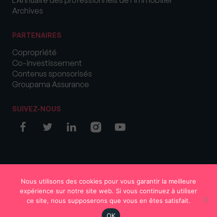
Archives
PARTENAIRES
Copropriété
Co-investissement
Contenus sponsorisés
Groupama Assurance
SUIVEZ-NOUS
© COPYRIGHT 2026 MySweetImmo
Nous utilisons des cookies pour vous garantir la meilleure
expérience sur notre site web. Si vous continuez à utiliser
ce site, nous supposerons que vous en êtes satisfait.
OK