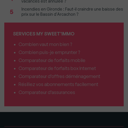
vacances est annulée ?
Incendies en Gironde : Faut-il craindre une baisse des
5
prix sur le Bassin d'Arcachon ?
SERVICES MY SWEET'IMMO
Combien vaut mon bien ?
Combien puis-je emprunter ?
Comparateur de forfaits mobile
Comparateur de forfaits box Internet
Comparateur d’offres déménagement
Résiliez vos abonnements facilement
Comparateur d’assurances