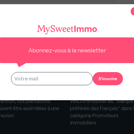
s
Abonnez-vous à la newsletter
tention, vos plantations
VINCI Immobilier élu "Marque
uvent être assimilées à une
préférée des Français" dans 
nexion
catégorie Promoteurs
immobiliers