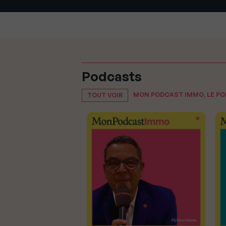
Podcasts
MON PODCAST IMMO, LE P
TOUT VOIR