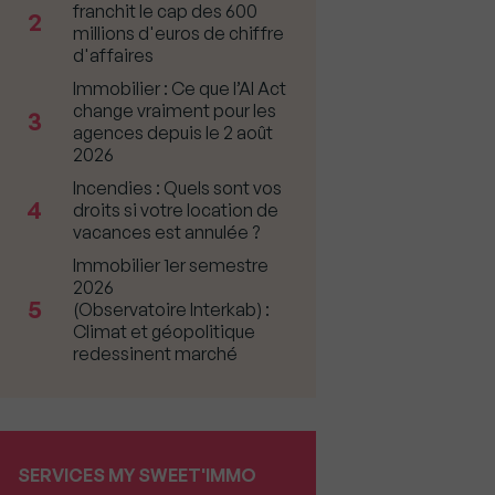
franchit le cap des 600
2
millions d'euros de chiffre
d'affaires
Immobilier : Ce que l’AI Act
change vraiment pour les
3
agences depuis le 2 août
2026
Incendies : Quels sont vos
4
droits si votre location de
vacances est annulée ?
Immobilier 1er semestre
2026
5
(Observatoire Interkab) :
Climat et géopolitique
redessinent marché
SERVICES MY SWEET'IMMO