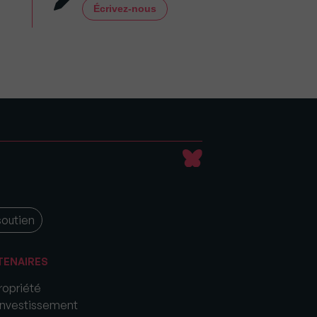
Écrivez-nous
soutien
TENAIRES
opriété
nvestissement