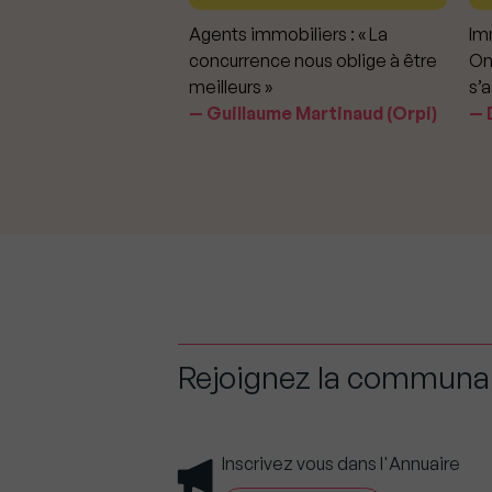
mmobiliers :
Agents immobiliers : « La
Imm
iter les dérapages
concurrence nous oblige à être
On
meilleurs »
s’a
aavedra Largo
Guillaume Martinaud (Orpi)
D
Rejoignez la commun
Inscrivez vous dans l'Annuaire