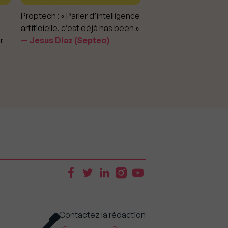
Proptech : « Parler d’intelligence
Marché immobilier : «
artificielle, c’est déjà has been »
pour apporter la vérit
r
Jesus Diaz (Septeo)
prix »
Delphine Rouxel 
Contactez la rédaction