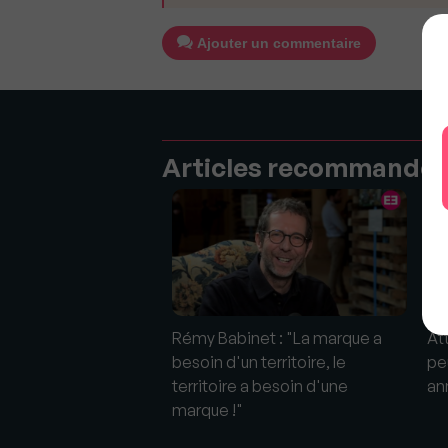
Ajouter un commentaire
Articles recommandé
 de dollars pour la
Rémy Babinet : "La marque a
At
a Stone à Beverly
besoin d'un territoire, le
pe
territoire a besoin d'une
an
marque !"