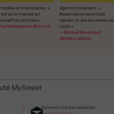
obilier et crise locative : «
Agents immobiliers : «
 est sur un marché qui
Beaucoup ne savent pas
ssouplit un petit peu »
calculer ce que leur réseau leu
avid Benbassat (Bien’ici)
coûte »
Michael Benchabat
(MeilleursBiens)
auté MySweet
Abonnez vous à la newsletter