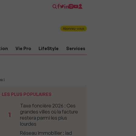
Abonnez-vous
tion
Vie Pro
LifeStyle
Services
a !
LES PLUS POPULAIRES
Taxe foncière 2026 : Ces
grandes villes où la facture
1
restera parmi les plus
lourdes
Réseau immobilier : iad