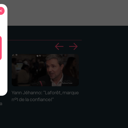
×
Yann Jéhanno: "Laforêt, marque
3,8 millions de dollar
n°1 de la confiance!"
la
villa d'Emma Stone à
Hills