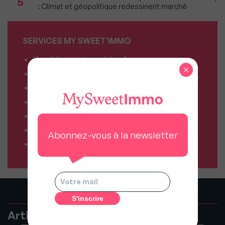
5
: Climat et géopolitique redessinent marché
SERVICES MY SWEET'IMMO
Combien vaut mon bien ?
×
Combien puis-je emprunter ?
Comparateur de forfaits mobile
Comparateur de forfaits box Internet
Comparateur d’offres déménagement
Résiliez vos abonnements facilement
Abonnez-vous à la newsletter
Comparateur d’assurances
Articles recommandés