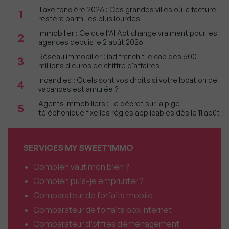
Taxe foncière 2026 : Ces grandes villes où la facture
1
restera parmi les plus lourdes
Immobilier : Ce que l’AI Act change vraiment pour les
2
agences depuis le 2 août 2026
Réseau immobilier : iad franchit le cap des 600
3
millions d'euros de chiffre d'affaires
Incendies : Quels sont vos droits si votre location de
4
vacances est annulée ?
Agents immobiliers : Le décret sur la pige
5
téléphonique fixe les règles applicables dès le 11 août
SERVICES MY SWEET'IMMO
Combien vaut mon bien ?
Combien puis-je emprunter ?
Comparateur de forfaits mobile
Comparateur de forfaits box Internet
Comparateur d’offres déménagement