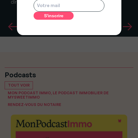
directrice chez Crédit Agricole Immobilier
Podcasts
TOUT VOIR
MON PODCAST IMMO, LE PODCAST IMMOBILIER DE
MYSWEETIMMO
RENDEZ-VOUS DU NOTAIRE