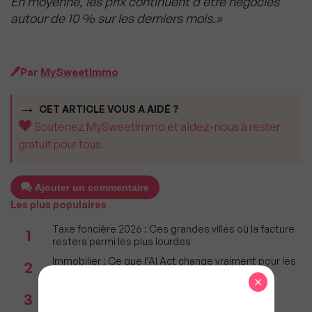
En moyenne, les prix continuent d’être négociés
autour de 10 % sur les derniers mois.»
Par
MySweetImmo
CET ARTICLE VOUS A AIDÉ ?
Soutenez MySweetImmo et aidez-nous à rester
gratuit pour tous.
Ajouter un commentaire
Les plus populaires
Taxe foncière 2026 : Ces grandes villes où la facture
1
restera parmi les plus lourdes
Immobilier : Ce que l’AI Act change vraiment pour les
2
agences depuis le 2 août 2026
×
Réseau immobilier : iad franchit le cap des 600
3
millions d'euros de chiffre d'affaires