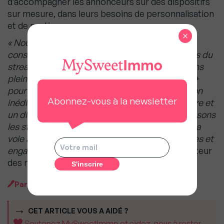
d’accompagner les annonceurs sur des dispositifs
sur mesure, dans leurs besoins de personnalisation
et de pertinence.
×
« Nous sommes fiers de cette campagne qui
constitue une véritable révolution dans l’univers du
streaming. Pour la première fois, nous exploitons
pleinement la puissance technologique de TF1+
pour offrir un ciblage géolocalisé d’une précision
Abonnez-vous à la newsletter
inédite. Avec plus de 3 800 créations sur mesure et
un dispositif data-driven unique, nous redéfinissons
les standards de la publicité locale et ouvrons la
voie à des expériences toujours plus pertinentes et
engageantes »
, conclut Dimitri Marcadé, Directeur
des marques et du développement de TF1 PUB.
Par
MySweetImmo
CET ARTICLE VOUS A AIDÉ ?
Soutenez MySweetImmo et aidez-nous à rester