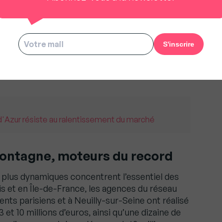
 vendeurs plus ouverts à la négociation et des
texte a permis à des acquéreurs disposant de
s biens de grande qualité, sans compromis sur
t.
on observe une clientèle française aisée qui se
titudes politiques en France »
, ajoute Alexander
 d'Azur résiste au ralentissement du marché
montagne, moteurs du record
 plus dynamiques concentrent l’essentiel des
is et en Île-de-France, les agences du réseau
nts parisiens et à Neuilly-sur-Seine ont réalisé
et 10 millions d’euros, ainsi qu’une dizaine de