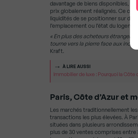
davantage de biens disponibles, des
prix globalement réalignés. Ce con
liquidités de se positionner sur de
l’emplacement ou l’état du logemen
« En plus des acheteurs étrangers, 
tourne vers la pierre face aux incer
Kraft.
À LIRE AUSSI
Immobilier de luxe : Pourquoi la Côte
Paris, Côte d’Azur et 
Les marchés traditionnellement les
transactions les plus élevées. À Par
situées dans plusieurs arrondisseme
plus de 30 ventes comprises entre 3 