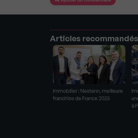
Ajouter un commentaire
Articles recommandé
 Immobilier :
Immobilier : Nestenn, meilleure
Im
r de prestige
franchise de France 2025
un
e croissance
à 