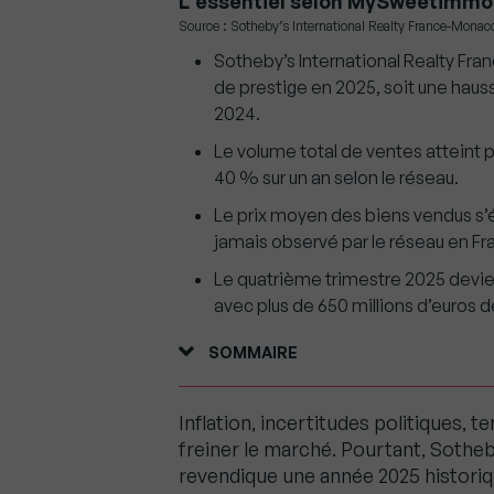
L'essentiel selon MySweetimmo
Source : Sotheby’s International Realty France-Monac
Sotheby’s International Realty Fra
de prestige en 2025, soit une hau
2024.
Le volume total de ventes atteint p
40 % sur un an selon le réseau.
Le prix moyen des biens vendus s’élè
jamais observé par le réseau en Fr
Le quatrième trimestre 2025 devien
avec plus de 650 millions d’euros 
SOMMAIRE
Inflation, incertitudes politiques, t
freiner le marché. Pourtant, Sothe
revendique une année 2025 historiq