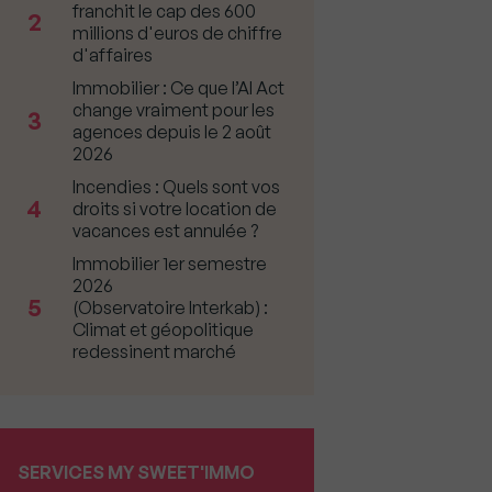
franchit le cap des 600
2
millions d'euros de chiffre
d'affaires
Immobilier : Ce que l’AI Act
change vraiment pour les
3
agences depuis le 2 août
2026
Incendies : Quels sont vos
4
droits si votre location de
vacances est annulée ?
Immobilier 1er semestre
2026
5
(Observatoire Interkab) :
Climat et géopolitique
redessinent marché
SERVICES MY SWEET'IMMO