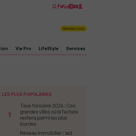
Abonnez-vous
tion
Vie Pro
LifeStyle
Services
LES PLUS POPULAIRES
Taxe foncière 2026 : Ces
grandes villes où la facture
1
restera parmi les plus
lourdes
Réseau immobilier : iad