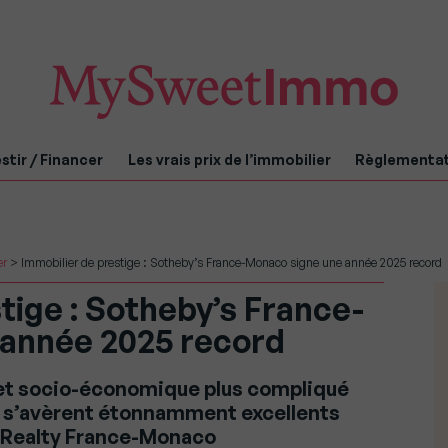
stir / Financer
Les vrais prix de l’immobilier
Règlementa
er
>
Immobilier de prestige : Sotheby’s France-Monaco signe une année 2025 record
tige : Sotheby’s France-
année 2025 record
 et socio-économique plus compliqué
25 s’avèrent étonnamment excellents
l Realty France-Monaco