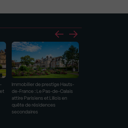
-
Immobilier de prestige Hauts-
Immobilier de presti
 et
de-France : Le Pas-de-Calais
Provence : 2025, un c
attire Parisiens et Lillois en
promet d'être dyna
quête de résidences
secondaires