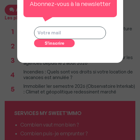
Abonnez-vous à la newsletter
Ajouter un commentaire
Les plus populaires
Taxe foncière 2026 : Ces grandes villes où la facture
1
restera parmi les plus lourdes
Réseau immobilier : iad franchit le cap des 600
2
millions d'euros de chiffre d'affaires
Immobilier : Ce que l’AI Act change vraiment pour les
3
agences depuis le 2 août 2026
Incendies : Quels sont vos droits si votre location de
4
vacances est annulée ?
Immobilier 1er semestre 2026 (Observatoire Interkab)
5
: Climat et géopolitique redessinent marché
SERVICES MY SWEET'IMMO
Combien vaut mon bien ?
Combien puis-je emprunter ?