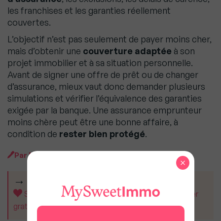
les franchises et les garanties réellement
couvertes.
L’objectif n’est pas seulement de payer moins cher,
mais d’obtenir une
couverture adaptée
à son
projet immobilier et à sa situation personnelle.
Avant de signer une offre de prêt ou de changer
d’assurance, mieux vaut donc demander plusieurs
simulations et vérifier l’équivalence des garanties
exigée par la banque. Une assurance emprunteur
moins chère peut être une bonne affaire, à
condition de
rester bien protégé
.
Par
MySweetBrand Content
×
CET ARTICLE VOUS A AIDÉ ?
Soutenez MySweetImmo et aidez-nous à rester
gratuit pour tous.