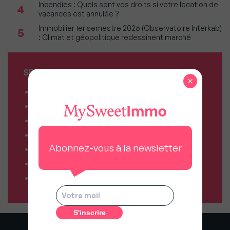
Incendies : Quels sont vos droits si votre location de
4
vacances est annulée ?
Immobilier 1er semestre 2026 (Observatoire Interkab)
5
: Climat et géopolitique redessinent marché
SERVICES MY SWEET'IMMO
×
Combien vaut mon bien ?
Combien puis-je emprunter ?
Comparateur de forfaits mobile
Comparateur de forfaits box Internet
Abonnez-vous à la newsletter
Comparateur d’offres déménagement
Résiliez vos abonnements facilement
Comparateur d’assurances