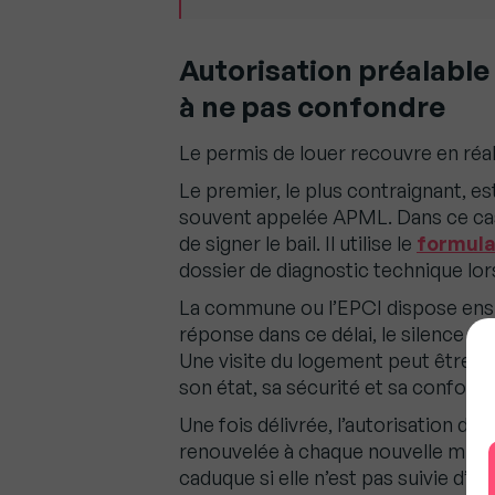
Autorisation préalable
à ne pas confondre
Le permis de louer recouvre en réal
Le premier, le plus contraignant, es
souvent appelée APML. Dans ce cas
de signer le bail. Il utilise le
formula
dossier de diagnostic technique lors
La commune ou l’EPCI dispose ensui
réponse dans ce délai, le silence va
Une visite du logement peut être org
son état, sa sécurité et sa conform
Une fois délivrée, l’autorisation doit
renouvelée à chaque nouvelle mise e
caduque si elle n’est pas suivie d’u