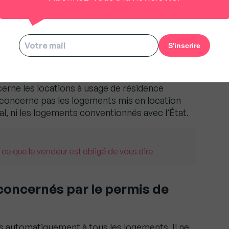
de mise en location, ou DML. Ici, le bailleur n’a
ant de louer. Il doit en revanche déclarer la
 conclusion du contrat de location, via le
CERFA
à la délivrance d’un récépissé, à conserver
ncerne les locations à usage de résidence
e concerne pas les logements mis en location
l, ni les logements conventionnés avec l’État.
 ce que le vendeur est obligé de vous dire
concernés par le permis de
as automatiquement à tous les logements. Il ne