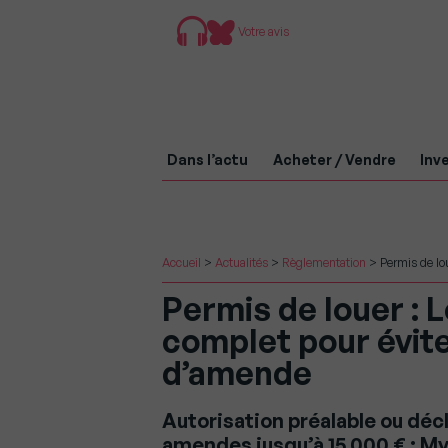
Votre avis
Dans l’actu
Acheter / Vendre
Inve
Accueil
>
Actualités
>
Règlementation
>
Permis de lo
Permis de louer : 
complet pour évite
d’amende
Autorisation préalable ou déc
amendes jusqu’à 15 000 € : 