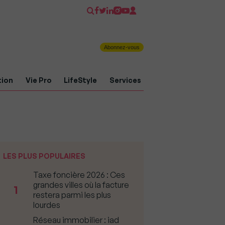
Abonnez-vous
tion
Vie Pro
LifeStyle
Services
LES PLUS POPULAIRES
Taxe foncière 2026 : Ces
grandes villes où la facture
1
restera parmi les plus
lourdes
Réseau immobilier : iad