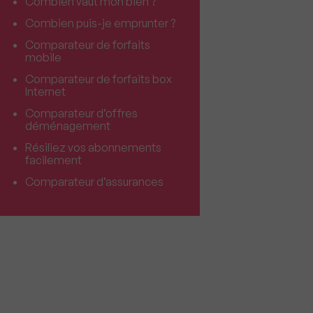
Combien vaut mon bien ?
Combien puis-je emprunter ?
Comparateur de forfaits
mobile
Comparateur de forfaits box
Internet
Comparateur d’offres
déménagement
Résiliez vos abonnements
facilement
Comparateur d’assurances