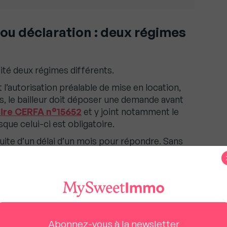
 ou déclaration : deux régimes
ité deux régimes différents.
t l’autorisation préalable de mise en location,
, le bailleur doit déposer une demande avant
ire CERFA n°15652
et y joint notamment le
que celui-ci est obligatoire.
te d’un délai d’un mois pour répondre. Sans
ut autorisation préalable de mise en location.
anisée pendant l’instruction, afin de vérifier
ité aux critères de décence.
 être jointe au contrat de bail. Elle doit être
n location ou relocation. Elle devient aussi
ne mise en location dans les deux ans suivant sa
Abonnez-vous à la newsletter