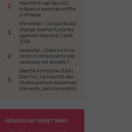
franchit le cap des 600
2
millions d'euros de chiffre
d'affaires
Immobilier : Ce que l’AI Act
change vraiment pour les
3
agences depuis le 2 août
2026
Incendies : Quels sont vos
4
droits si votre location de
vacances est annulée ?
Marché immobilier (bilan
Bien'ici) : La majorité des
5
studios partent désormais
à la vente, pas à la location
SERVICES MY SWEET'IMMO