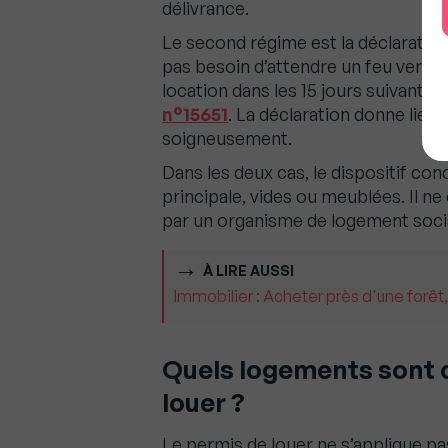
délivrance.
Le second régime est la déclaration 
pas besoin d’attendre un feu vert av
location dans les 15 jours suivant la
n°15651
. La déclaration donne lieu 
soigneusement.
Dans les deux cas, le dispositif co
principale, vides ou meublées. Il n
par un organisme de logement socia
À LIRE AUSSI
Immobilier : Acheter près d'une forêt,
Quels logements sont 
louer ?
Le permis de louer ne s’applique p