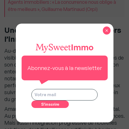
Agents immobiliers : « La concurrence nous oblige à
être meilleurs », Guillaume Martinaud (Orpi)
Une feuille de route tournée vers
×
l’innovation
Au-delà de l’accompagnement terrain et de la
visibilité, Amanda prépare les prochaines étapes de
son développement technologique. L’association
Abonnez-vous à la newsletter
entend renforcer ses outils de pilotage,
notamment à travers des indicateurs de
performance permettant aux adhérents de mieux
suivre et mesurer l’impact de leur activité au sein
du groupe.
Amanda fait aussi évoluer son écosystème digital.
Au programme : un portail B2C dédié aux annonces.
Mais aussi l’intégration progressive de nouvelles