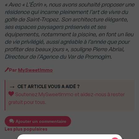
« Avec « L’Écrin », nous avons souhaité proposer une
résidence qui incarne pleinement l’art de vivre du
golfe de Saint-Tropez. Son architecture élégante,
ses espaces paysagers préservés et ses
équipements, notamment la piscine, en font un lieu
de vie privilégié, aussi agréable à l’année que pour
profiter des beaux jours », souligne Pierre Abrial,
Directeur de l’Agence du Var de Promogim.
Par
MySweetImmo
CET ARTICLE VOUS A AIDÉ ?
Soutenez MySweetImmo et aidez-nous à rester
gratuit pour tous.
Ajouter un commentaire
Les plus populaires