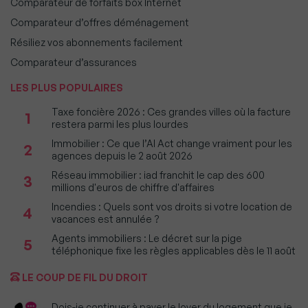
Comparateur de forfaits box Internet
Comparateur d’offres déménagement
Résiliez vos abonnements facilement
Comparateur d’assurances
LES PLUS POPULAIRES
Taxe foncière 2026 : Ces grandes villes où la facture
1
restera parmi les plus lourdes
Immobilier : Ce que l’AI Act change vraiment pour les
2
agences depuis le 2 août 2026
Réseau immobilier : iad franchit le cap des 600
3
millions d'euros de chiffre d'affaires
Incendies : Quels sont vos droits si votre location de
4
vacances est annulée ?
Agents immobiliers : Le décret sur la pige
5
téléphonique fixe les règles applicables dès le 11 août
LE COUP DE FIL DU DROIT
Dois-je continuer à payer le loyer du logement que je