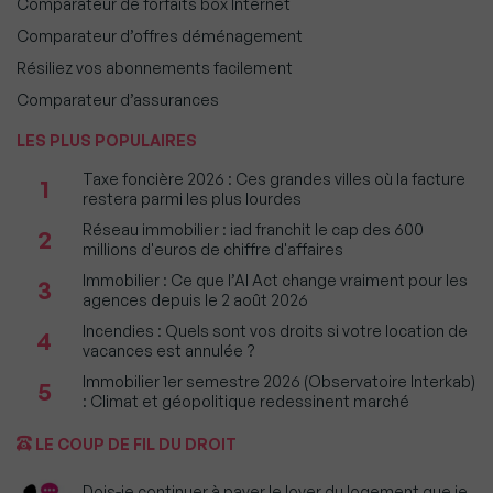
Comparateur de forfaits box Internet
Comparateur d’offres déménagement
Résiliez vos abonnements facilement
Comparateur d’assurances
LES PLUS POPULAIRES
Taxe foncière 2026 : Ces grandes villes où la facture
1
restera parmi les plus lourdes
Réseau immobilier : iad franchit le cap des 600
2
millions d'euros de chiffre d'affaires
Immobilier : Ce que l’AI Act change vraiment pour les
3
agences depuis le 2 août 2026
Incendies : Quels sont vos droits si votre location de
4
vacances est annulée ?
Immobilier 1er semestre 2026 (Observatoire Interkab)
5
: Climat et géopolitique redessinent marché
LE COUP DE FIL DU DROIT
Dois-je continuer à payer le loyer du logement que je