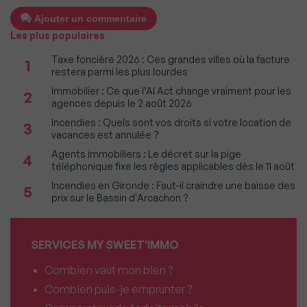
Ajouter un commentaire
Les plus populaires
Taxe foncière 2026 : Ces grandes villes où la facture
1
restera parmi les plus lourdes
Immobilier : Ce que l’AI Act change vraiment pour les
2
agences depuis le 2 août 2026
Incendies : Quels sont vos droits si votre location de
3
vacances est annulée ?
Agents immobiliers : Le décret sur la pige
4
téléphonique fixe les règles applicables dès le 11 août
Incendies en Gironde : Faut-il craindre une baisse des
5
prix sur le Bassin d'Arcachon ?
SERVICES MY SWEET'IMMO
Combien vaut mon bien ?
Combien puis-je emprunter ?