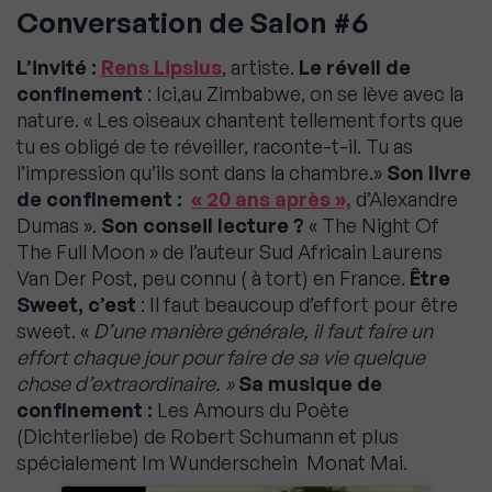
Conversation de Salon #6
L’invité :
Rens Lipsius
, artiste.
Le réveil de
confinement
: Ici,au Zimbabwe, on se lève avec la
nature. « Les oiseaux chantent tellement forts que
tu es obligé de te réveiller, raconte-t-il. Tu as
l’impression qu’ils sont dans la chambre.»
Son livre
de confinement :
« 20 ans après »,
d’Alexandre
Dumas ».
Son conseil lecture ?
« The Night Of
The Full Moon » de l’auteur Sud Africain Laurens
Van Der Post, peu connu ( à tort) en France.
Être
Sweet, c’est
: Il faut beaucoup d’effort pour être
sweet. «
D’une manière générale, il faut faire un
effort chaque jour pour faire de sa vie quelque
chose d’extraordinaire. »
Sa musique de
confinement :
Les Amours du Poète
(Dichterliebe) de Robert Schumann et plus
spécialement Im Wunderschein Monat Mai.