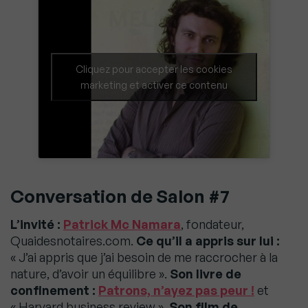
Cliquez pour accepter les cookies
marketing et activer ce contenu
Conversation de Salon #7
L’invité :
Patrick Mc Namara
, fondateur,
Quaidesnotaires.com.
Ce qu’il a appris sur lui :
« J’ai appris que j’ai besoin de me raccrocher à la
nature, d’avoir un équilibre ».
Son livre de
confinement :
Patrons, n’ayez pas peur !
et
« Harvard business review ».
Son film de