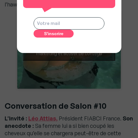
l’hawaiën Kamakawiwoʻole.
Cliquez pour accepter les cookies
marketing et activer ce contenu
Conversation de Salon #10
L’invité :
Léo Attias,
Président FIABCI France.
Son
anecdote :
Sa femme lui a si bien coupé les
cheveux qu’elle se chargera peut-être de cette