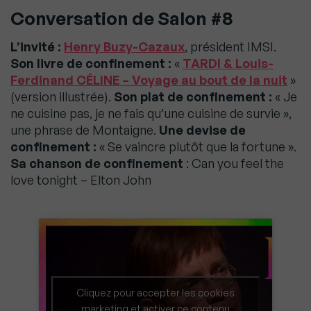
Conversation de Salon #8
L’invité :
Henry Buzy-Cazaux
, président IMSI.
Son livre de confinement :
«
TARDI & Louis-
Ferdinand CÉLINE – Voyage au bout de la nuit
»
(version illustrée).
Son plat de confinement :
« Je
ne cuisine pas, je ne fais qu’une cuisine de survie »,
une phrase de Montaigne.
Une devise de
confinement :
« Se vaincre plutôt que la fortune ».
Sa chanson de confinement
: Can you feel the
love tonight – Elton John
Cliquez pour accepter les cookies
marketing et activer ce contenu