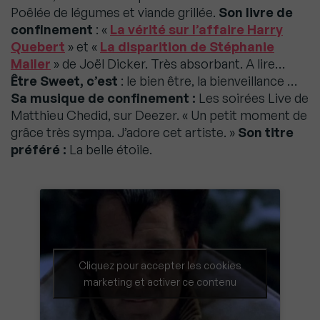
Poêlée de légumes et viande grillée.
Son livre de
confinement
: «
La vérité sur l’affaire Harry
Quebert
» et «
La disparition de Stéphanie
Mailer
» de Joël Dicker. Très absorbant. A lire…
Être Sweet, c’est
: le bien être, la bienveillance …
Sa musique de confinement :
Les soirées Live de
Matthieu Chedid, sur Deezer. « Un petit moment de
grâce très sympa. J’adore cet artiste. »
Son titre
préféré :
La belle étoile.
Cliquez pour accepter les cookies
marketing et activer ce contenu