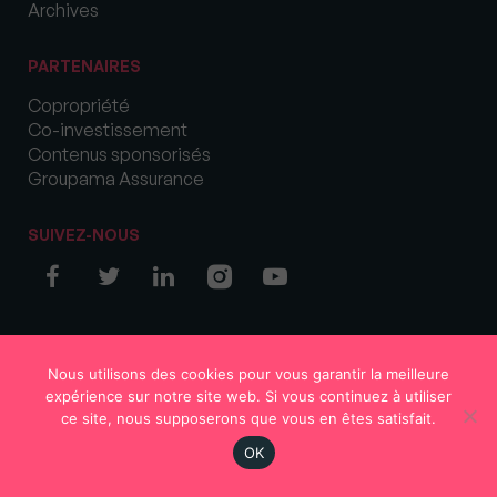
Archives
PARTENAIRES
Copropriété
Co-investissement
Contenus sponsorisés
Groupama Assurance
SUIVEZ-NOUS
© COPYRIGHT 2026 MySweetImmo
Nous utilisons des cookies pour vous garantir la meilleure
expérience sur notre site web. Si vous continuez à utiliser
ce site, nous supposerons que vous en êtes satisfait.
OK
Région
Votre avis
S'abonner
En continu
Rechercher