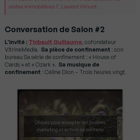
visites immobilières !", Laurent Vimont
Conversation de Salon #2
L’invité :
Thibault Guillaume
, cofondateur
VitrineMedia.
Sa pièce de confinement
: son
bureau Sa série de confinement : « House of
Cards » et « Ozark ».
Sa musique de
confinement
: Céline Dion – Trois heures vingt.
Cliquez pour accepter les cookies
marketing et activer ce contenu