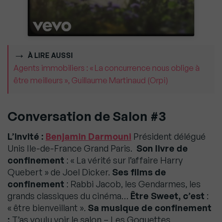
À LIRE AUSSI
Agents immobiliers : « La concurrence nous oblige à
être meilleurs », Guillaume Martinaud (Orpi)
Conversation de Salon #3
L’invité :
Benjamin Darmouni
Président délégué
Unis Ile-de-France Grand Paris.
Son livre de
confinement
: « La vérité sur l’affaire Harry
Quebert » de Joel Dicker.
Ses films de
confinement
: Rabbi Jacob, les Gendarmes, les
grands classiques du cinéma…
Être Sweet, c’est
:
« être bienveillant ».
Sa musique de confinement
:
T’as voulu voir le salon – Les Goguettes