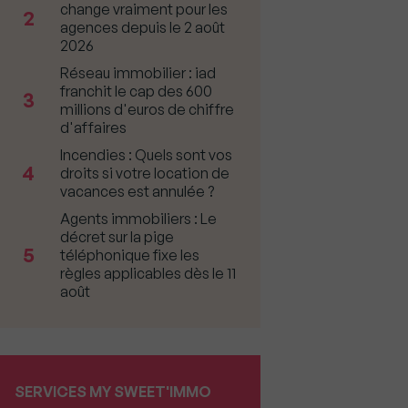
change vraiment pour les
2
agences depuis le 2 août
2026
Réseau immobilier : iad
franchit le cap des 600
3
millions d'euros de chiffre
d'affaires
Incendies : Quels sont vos
4
droits si votre location de
vacances est annulée ?
Agents immobiliers : Le
décret sur la pige
5
téléphonique fixe les
règles applicables dès le 11
août
SERVICES MY SWEET'IMMO