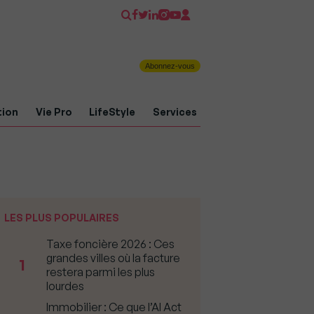
Abonnez-vous
tion
Vie Pro
LifeStyle
Services
LES PLUS POPULAIRES
Taxe foncière 2026 : Ces
grandes villes où la facture
1
restera parmi les plus
lourdes
Immobilier : Ce que l’AI Act