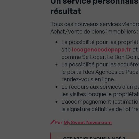
Un service personnalisé
résultat
Tous ces nouveaux services viendro
Achat/Vente de biens immobiliers :
La possibilité pour les proprié
site
lesagencesdepapa.fr
et 
comme Se Loger, Le Bon Coin, 
La possibilité pour les acquére
le portail des Agences de Papa 
rendez-vous en ligne.
Le recours aux services d’un 
les visites lorsque le propriét
L’accompagnement (estimation, 
la signature définitive de l’offr
Par
MySweet Newsroom
CET ARTICLE VOUS A AIDÉ ?