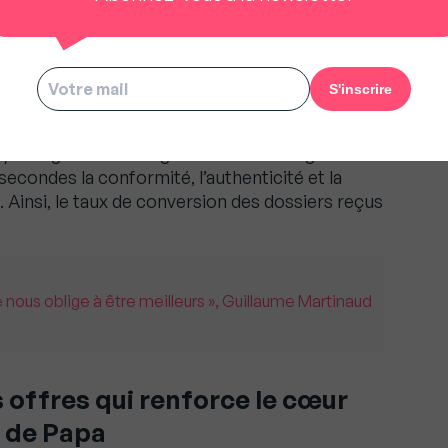
s pour les parties prenantes. Elle optimise le
didats grâce à une interface ergonomique qui
leurs documents et d’être notifiés en temps
érentes. Et pour le bailleur, elle minimise les
yeurs grâce à des algorithmes d’intelligence
s secondes la conformité, l’authenticité et la
s. Ainsi, le taux de conversion des dossiers reçus
 nous oblige à être meilleurs », Guillaume Martinaud
offres qui renforce le cœur
 de Papa