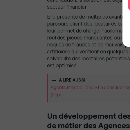
secteur financier.
Elle présente de multiples avantage
parcours client des locataires can
leur permet de charger facilement 
réel des pièces manquantes ou incoh
risques de fraudes et de mauvais pa
artificielle qui vérifient en quelque
solvabilité des locataires potentiel
est optimisé.
À LIRE AUSSI
Agents immobiliers : « La concurrence
(Orpi)
Un développement des 
de métier des Agences