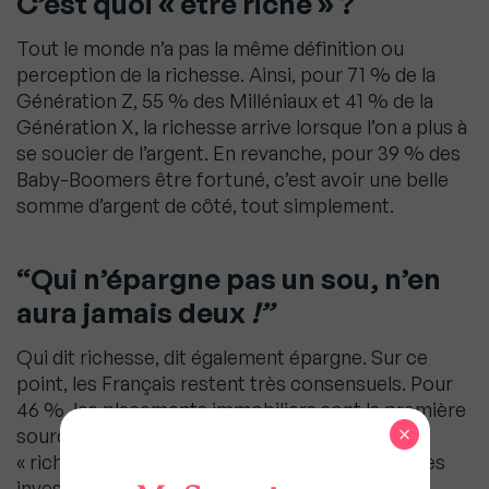
C’est quoi « être riche
»
?
Tout le monde n’a pas la même définition ou
perception de la richesse. Ainsi, pour 71 % de la
Génération Z, 55 % des Milléniaux et 41 % de la
Génération X, la richesse arrive lorsque l’on a plus à
se soucier de l’argent. En revanche, pour 39 % des
Baby-Boomers être fortuné, c’est avoir une belle
somme d’argent de côté, tout simplement.
“Qui n’épargne pas un sou, n’en
aura jamais deux
!”
Qui dit richesse, dit également épargne. Sur ce
point, les Français restent très consensuels. Pour
46 %, les placements immobiliers sont la première
×
source d’épargne pour être considéré comme
« riche ». En deuxième choix, 19 % privilégient les
investissements boursiers puis en troisième