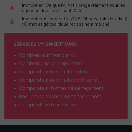
Immobilier : Ce que l’AI Act change vraiment pour les
4
agences depuis le 2 août 2026
Immobilier 1er semestre 2026 (Observatoire Interkab)
5
: Climat et géopolitique redessinent marché
SERVICES MY SWEET'IMMO
Combien vaut mon bien ?
Combien puis-je emprunter ?
Comparateur de forfaits mobile
Comparateur de forfaits box Internet
Comparateur d’offres déménagement
Résiliez vos abonnements facilement
Comparateur d’assurances