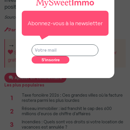
position les contrats d’assurance-vie à 12 %.
Source : Yomoni
Abonnez-vous à la newsletter
Par
MySweetImmo
CET ARTICLE VOUS A AIDÉ ?
Soutenez MySweetImmo et aidez-nous à rester
gratuit pour tous.
Ajouter un commentaire
Les plus populaires
Taxe foncière 2026 : Ces grandes villes où la facture
1
restera parmi les plus lourdes
Réseau immobilier : iad franchit le cap des 600
2
millions d'euros de chiffre d'affaires
Incendies : Quels sont vos droits si votre location de
3
vacances est annulée ?