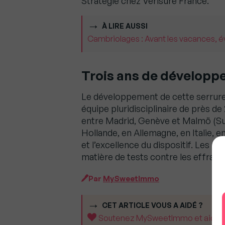
Stratégie chez Verisure France.
À LIRE AUSSI
Cambriolages : Avant les vacances, é
Trois ans de développ
Le développement de cette serrure
équipe pluridisciplinaire de près de
entre Madrid, Genève et Malmö (Su
Hollande, en Allemagne, en Italie, en
et l’excellence du dispositif. Les n
matière de tests contre les effract
Par
MySweetImmo
CET ARTICLE VOUS A AIDÉ ?
Soutenez MySweetImmo et aidez-no