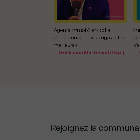
mmobiliers :
Agents immobiliers : « La
Imm
iter les dérapages
concurrence nous oblige à être
On
meilleurs »
s’a
aavedra Largo
Guillaume Martinaud (Orpi)
D
Rejoignez la commun