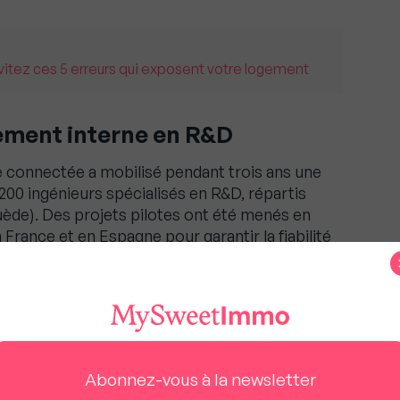
vitez ces 5 erreurs qui exposent votre logement
ement interne en R&D
 connectée a mobilisé pendant trois ans une
 200 ingénieurs spécialisés en R&D, répartis
ède). Des projets pilotes ont été menés en
 France et en Espagne pour garantir la fiabilité
ormes les plus élevées ont été appliquées en
ions.
Abonnez-vous à la newsletter
us à rester gratuit pour tous.