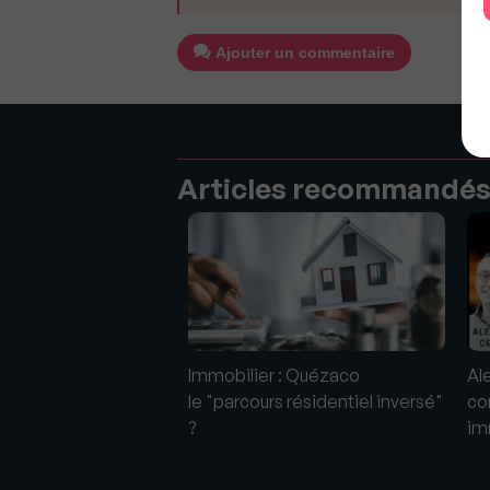
Ajouter un commentaire
Articles recommandé
n de l'Immobilier
Immobilier : Quézaco
Al
anna McGovern
le "parcours résidentiel inversé"
co
Immobilier)
?
im