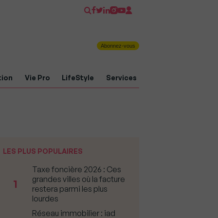
Abonnez-vous
tion
Vie Pro
LifeStyle
Services
LES PLUS POPULAIRES
Taxe foncière 2026 : Ces
grandes villes où la facture
1
restera parmi les plus
lourdes
Réseau immobilier : iad