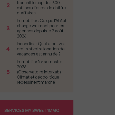
franchit le cap des 600
2
millions d'euros de chiffre
d'affaires
Immobilier : Ce que l’AI Act
change vraiment pour les
3
agences depuis le 2 août
2026
Incendies : Quels sont vos
4
droits si votre location de
vacances est annulée ?
Immobilier 1er semestre
2026
5
(Observatoire Interkab) :
Climat et géopolitique
redessinent marché
SERVICES MY SWEET'IMMO