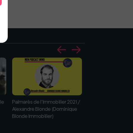
le
Palmarès de l'Immobilier 2021 /
L'Agent immobilier, 
Alexandre Blonde (Dominique
historique de l'immob
Blonde Immobilier)