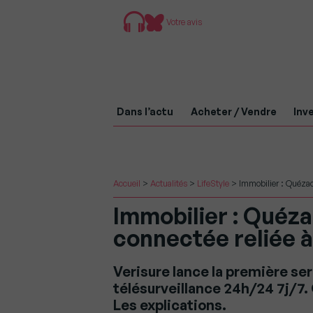
Votre avis
Dans l’actu
Acheter / Vendre
Inve
Accueil
>
Actualités
>
LifeStyle
>
Immobilier : Quézaco
Immobilier : Quéz
connectée reliée à 
Verisure lance la première se
télésurveillance 24h/24 7j/7
Les explications.