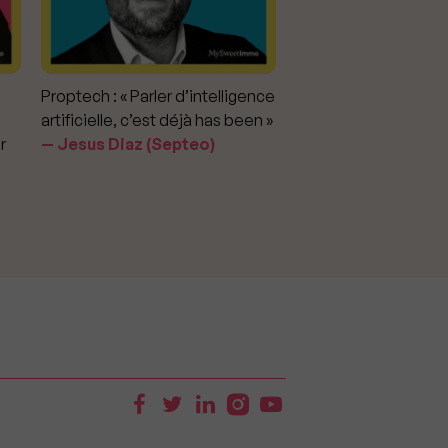
Proptech : « Parler d’intelligence
Marché immobilier : «
artificielle, c’est déjà has been »
pour apporter la vérit
r
Jesus Diaz (Septeo)
prix »
Delphine Rouxel 