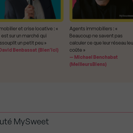
obilier et crise locative : «
Agents immobiliers : «
 est sur un marché qui
Beaucoup ne savent pas
ssouplit un petit peu »
calculer ce que leur réseau leu
avid Benbassat (Bien’ici)
coûte »
Michael Benchabat
(MeilleursBiens)
auté MySweet