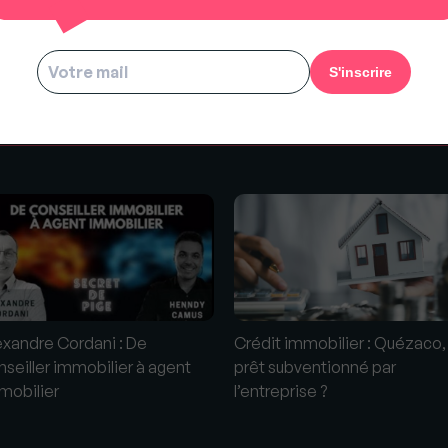
s
exandre Cordani : De
Crédit immobilier : Quézaco, 
nseiller immobilier à agent
prêt subventionné par
mobilier
l’entreprise ?