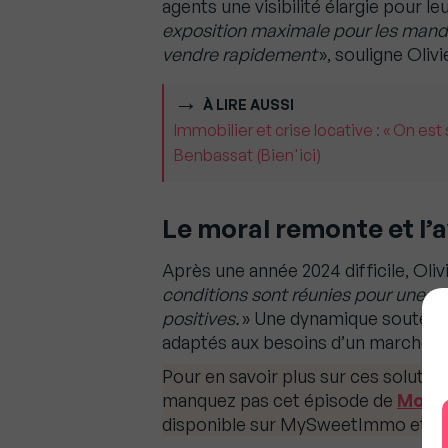
agents une visibilité élargie pour le
exposition maximale pour les manda
vendre rapidement
», souligne Oliv
À LIRE AUSSI
Immobilier et crise locative : « On est
Benbassat (Bien'ici)
Le moral remonte et l’
Après une année 2024 difficile, Oliv
conditions sont réunies pour une re
positives.
» Une dynamique soutenue 
adaptés aux besoins d’un marché e
Pour en savoir plus sur ces solutio
manquez pas cet épisode de
Mon P
disponible sur MySweetImmo et tou