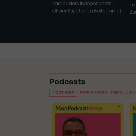
s immobiliers ont du
immobiliers indépendants",
La
ssociation des Pros
Olivier Bugette (La Boîte Immo)
Bu
Podcasts
MON PODCAST IMMO, LE P
TOUT VOIR