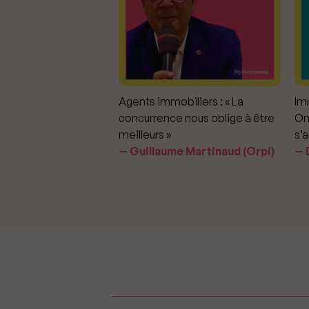
mmobiliers :
Agents immobiliers : « La
Imm
iter les dérapages
concurrence nous oblige à être
On
meilleurs »
s’a
aavedra Largo
Guillaume Martinaud (Orpi)
D