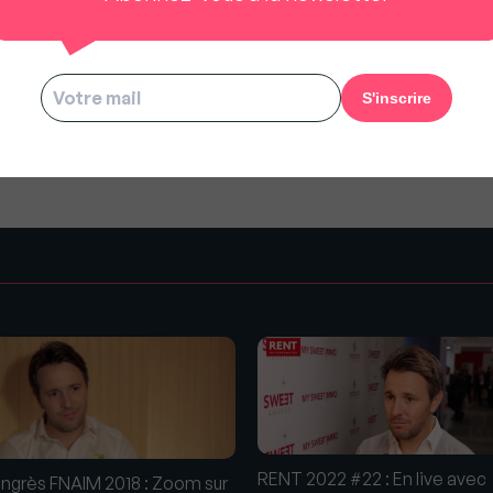
us à rester gratuit pour tous.
s
RENT 2022 #22 : En live avec
ngrès FNAIM 2018 : Zoom sur