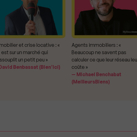
obilier et crise locative : «
Agents immobiliers : «
 est sur un marché qui
Beaucoup ne savent pas
ssouplit un petit peu »
calculer ce que leur réseau leu
avid Benbassat (Bien’ici)
coûte »
Michael Benchabat
(MeilleursBiens)