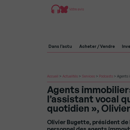
Votre avis
Dans l’actu
Acheter / Vendre
Inve
Accueil
>
Actualités
>
Services
>
Podcasts
>
Agents i
Agents immobiliers
l’assistant vocal q
quotidien », Olivi
Olivier Bugette, président de
personnel des agents immovbi