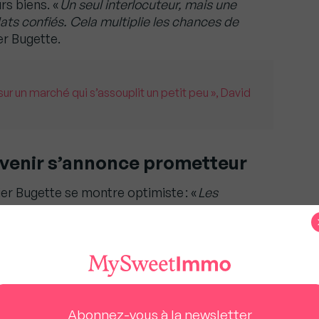
urs biens. «
Un seul interlocuteur, mais une
ts confiés. Cela multiplie les chances de
ier Bugette.
 sur un marché qui s’assouplit un petit peu », David
avenir s’annonce prometteur
ier Bugette se montre optimiste : «
Les
prise en 2025, avec des perspectives très
par des outils toujours plus innovants,
n constante évolution.
ns et découvrir les projets de La Boîte Immo, ne
odcast Immo avec Olivier Bugette
,
tes les plateformes.
Abonnez-vous à la newsletter