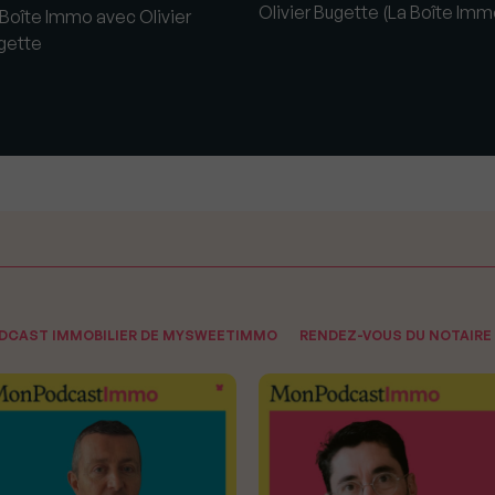
Olivier Bugette (La Boîte Imm
 Boîte Immo avec Olivier
gette
ODCAST IMMOBILIER DE MYSWEETIMMO
RENDEZ-VOUS DU NOTAIRE