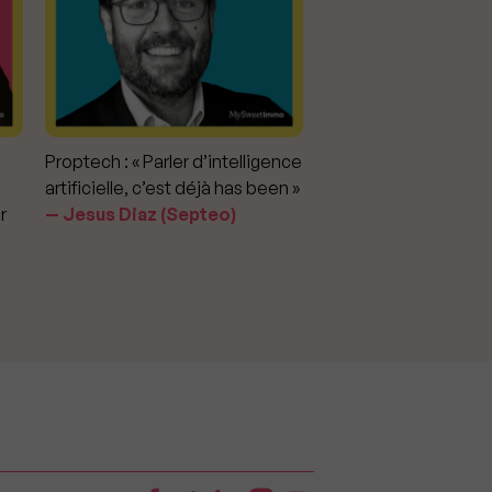
Proptech : « Parler d’intelligence
Marché immobilier : «
artificielle, c’est déjà has been »
pour apporter la vérit
r
Jesus Diaz (Septeo)
prix »
Delphine Rouxel 