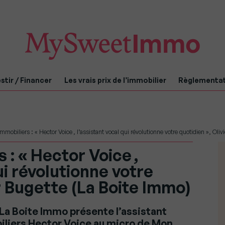
stir / Financer
Les vrais prix de l’immobilier
Règlementa
mmobiliers : « Hector Voice , l’assistant vocal qui révolutionne votre quotidien », Oli
 : « Hector Voice ,
ui révolutionne votre
er Bugette (La Boite Immo)
 La Boite Immo présente l’assistant
liers Hector Voice au micro de Mon