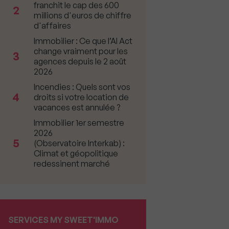
franchit le cap des 600
2
millions d'euros de chiffre
d'affaires
Immobilier : Ce que l’AI Act
change vraiment pour les
3
agences depuis le 2 août
2026
Incendies : Quels sont vos
4
droits si votre location de
vacances est annulée ?
Immobilier 1er semestre
2026
5
(Observatoire Interkab) :
Climat et géopolitique
redessinent marché
SERVICES MY SWEET'IMMO