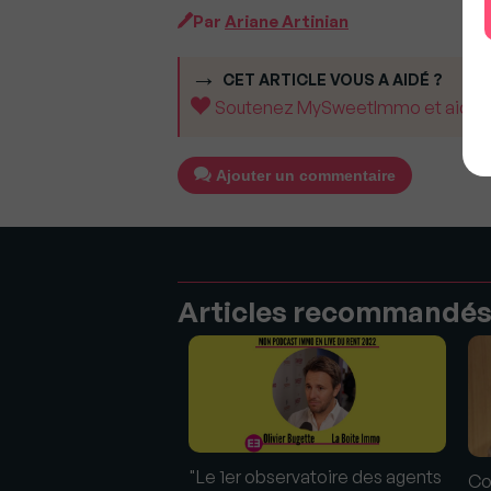
Par
Ariane Artinian
CET ARTICLE VOUS A AIDÉ ?
Soutenez MySweetImmo et aidez-no
Ajouter un commentaire
Articles recommandé
"Le 1er observatoire des agents
Co