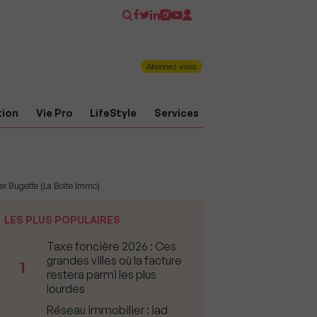
Abonnez-vous
tion
Vie Pro
LifeStyle
Services
vier Bugette (La Boite Immo)
LES PLUS POPULAIRES
Taxe foncière 2026 : Ces
grandes villes où la facture
1
restera parmi les plus
lourdes
Réseau immobilier : iad