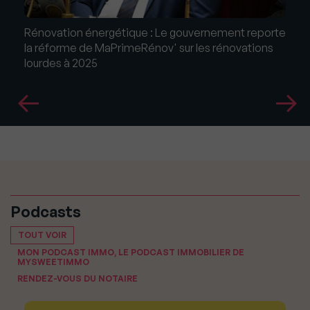
Rénovation énergétique : Le gouvernement reporte
la réforme de MaPrimeRénov' sur les rénovations
lourdes à 2025
Podcasts
TOUT VOIR
MON PODCAST IMMO, LE PODCAST IMMOBILIER DE
MYSWEETIMMO
RENDEZ-VOUS DU NOTAIRE