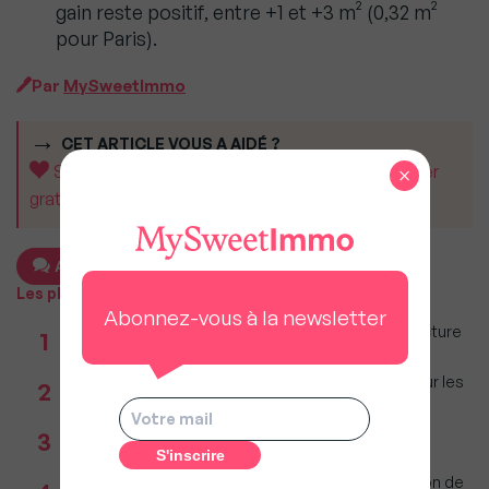
gain reste positif, entre +1 et +3 m² (0,32 m²
pour Paris).
Par
MySweetImmo
CET ARTICLE VOUS A AIDÉ ?
Soutenez MySweetImmo et aidez-nous à rester
×
gratuit pour tous.
Ajouter un commentaire
Les plus populaires
Abonnez-vous à la newsletter
Taxe foncière 2026 : Ces grandes villes où la facture
1
restera parmi les plus lourdes
Immobilier : Ce que l’AI Act change vraiment pour les
2
agences depuis le 2 août 2026
Réseau immobilier : iad franchit le cap des 600
3
millions d'euros de chiffre d'affaires
Incendies : Quels sont vos droits si votre location de