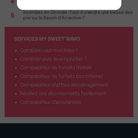
4
vacances est annulée ?
Incendies en Gironde : Faut-il craindre une baisse des
5
prix sur le Bassin d'Arcachon ?
SERVICES MY SWEET'IMMO
Combien vaut mon bien ?
Combien puis-je emprunter ?
Comparateur de forfaits mobile
Comparateur de forfaits box Internet
Comparateur d’offres déménagement
Résiliez vos abonnements facilement
Comparateur d’assurances