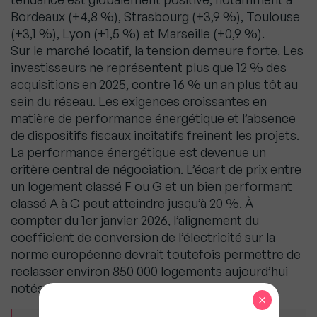
Bordeaux (+4,8 %), Strasbourg (+3,9 %), Toulouse
(+3,1 %), Lyon (+1,5 %) et Marseille (+0,9 %).
Sur le marché locatif, la tension demeure forte. Les
investisseurs ne représentent plus que 12 % des
acquisitions en 2025, contre 16 % un an plus tôt au
sein du réseau. Les exigences croissantes en
matière de performance énergétique et l’absence
de dispositifs fiscaux incitatifs freinent les projets.
La performance énergétique est devenue un
critère central de négociation. L’écart de prix entre
un logement classé F ou G et un bien performant
classé A à C peut atteindre jusqu’à 20 %. À
compter du 1er janvier 2026, l’alignement du
coefficient de conversion de l’électricité sur la
norme européenne devrait toutefois permettre de
reclasser environ 850 000 logements aujourd’hui
notés F ou G, sans travaux.
×