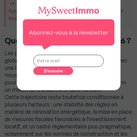
À LIRE AUSSI
Agents immobiliers : « La concurrence nous oblige à
être meilleurs », Guillaume Martinaud (Orpi)
Abonnez-vous à la newsletter
Quelles perspectives pour 2026 ?
Les perspectives pour 2026 sont jugées
globalement favorables par ERA Immobilier. Avec
une inflation autour de 1 % et un taux de crédit
moyen estimé à 3,5 %, la dynamique actuelle
pourrait se poursuivre, avec un objectif d’environ
un million de transactions dans l’ancien.
Cette trajectoire reste toutefois conditionnée à
plusieurs facteurs : une stabilité des règles en
matière de rénovation énergétique, la mise en place
de mesures fiscales favorables à l’investissement
locatif, et un cadre réglementaire plus pragmatique,
notamment sur les normes de construction et les