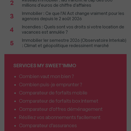
2
millions d'euros de chiffre d'affaires
Immobilier : Ce que l’AI Act change vraiment pour les
3
agences depuis le 2 août 2026
Incendies : Quels sont vos droits si votre location de
4
vacances est annulée ?
Immobilier 1er semestre 2026 (Observatoire Interkab)
5
: Climat et géopolitique redessinent marché
SERVICES MY SWEET'IMMO
Combien vaut mon bien ?
Combien puis-je emprunter ?
Comparateur de forfaits mobile
Comparateur de forfaits box Internet
Comparateur d’offres déménagement
Résiliez vos abonnements facilement
Comparateur d’assurances