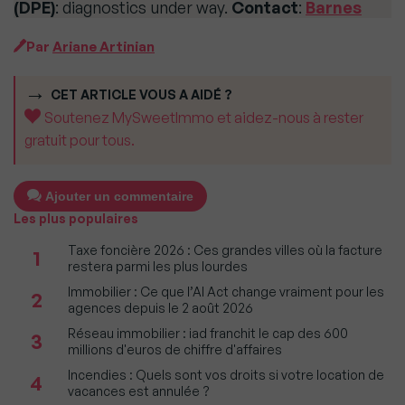
(DPE)
: diagnostics under way.
Contact
:
Barnes
Par
Ariane Artinian
CET ARTICLE VOUS A AIDÉ ?
Soutenez MySweetImmo et aidez-nous à rester
gratuit pour tous.
Ajouter un commentaire
Les plus populaires
Taxe foncière 2026 : Ces grandes villes où la facture
1
restera parmi les plus lourdes
Immobilier : Ce que l’AI Act change vraiment pour les
2
agences depuis le 2 août 2026
Réseau immobilier : iad franchit le cap des 600
3
millions d'euros de chiffre d'affaires
Incendies : Quels sont vos droits si votre location de
4
vacances est annulée ?