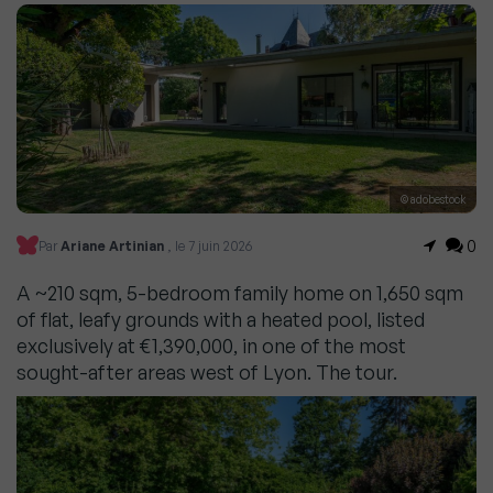
© adobestock
0
Par
Ariane Artinian
, le 7 juin 2026
A ~210 sqm, 5-bedroom family home on 1,650 sqm
of flat, leafy grounds with a heated pool, listed
exclusively at €1,390,000, in one of the most
sought-after areas west of Lyon. The tour.