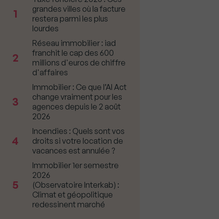
grandes villes où la facture
1
restera parmi les plus
lourdes
Réseau immobilier : iad
franchit le cap des 600
2
millions d'euros de chiffre
d'affaires
Immobilier : Ce que l’AI Act
change vraiment pour les
3
agences depuis le 2 août
2026
Incendies : Quels sont vos
4
droits si votre location de
vacances est annulée ?
Immobilier 1er semestre
2026
5
(Observatoire Interkab) :
Climat et géopolitique
redessinent marché