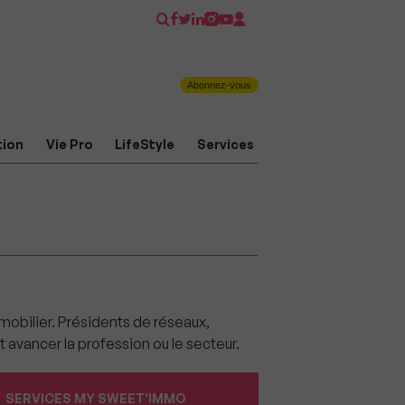
Abonnez-vous
tion
Vie Pro
LifeStyle
Services
mobilier. Présidents de réseaux,
 avancer la profession ou le secteur.
SERVICES MY SWEET'IMMO