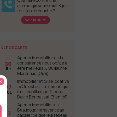
Que faire contre une
alarme qui sonne nuit & jour
tous les dimanche ?
Voir la suite
PODCASTS
Agents immobiliers : « La
30
concurrence nous oblige à
être meilleurs », Guillaume
JUL
Martinaud (Orpi)
×
Immobilier et crise locative
27
: « On est sur un marché qui
s’assouplit un petit peu »,
JUL
David Benbassat (Bien'ici)
Agents immobiliers : «
Beaucoup ne savent pas
17
calculer ce que leur réseau