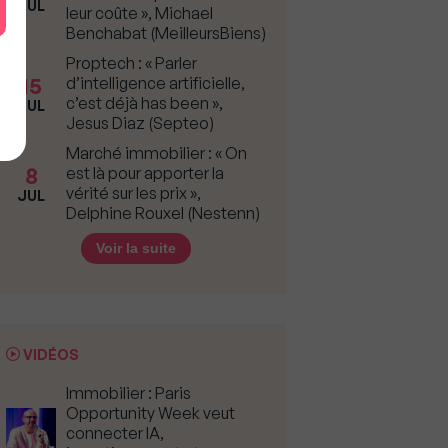
JUL
leur coûte », Michael
Benchabat (MeilleursBiens)
Proptech : « Parler
15
d’intelligence artificielle,
c’est déjà has been »,
JUL
Jesus Diaz (Septeo)
Marché immobilier : « On
8
est là pour apporter la
vérité sur les prix »,
JUL
Delphine Rouxel (Nestenn)
Voir la suite
VIDÉOS
Immobilier : Paris
Opportunity Week veut
connecter IA,