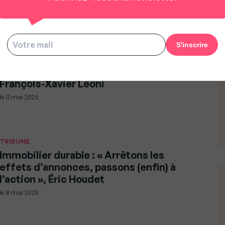
le
13 mai 2025
TRIBUNE
Immobilier résidentiel : « La reprise est
là, certes fragile, mais bien réelle »,
François-Xavier Léoni
le
11 mai 2025
TRIBUNE
Immobilier durable : « Arrêtons les
effets d’annonces, passons (enfin) à
l’action », Éric Houdet
le
8 mai 2025