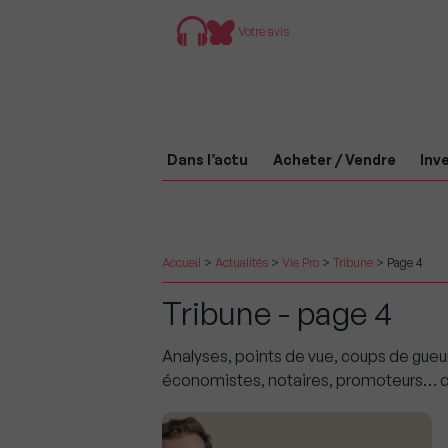
Votre avis
Dans l’actu
Acheter / Vendre
Inve
Accueil
>
Actualités
>
Vie Pro
>
Tribune
>
Page 4
Tribune - page 4
Analyses, points de vue, coups de gueul
économistes, notaires, promoteurs… des 