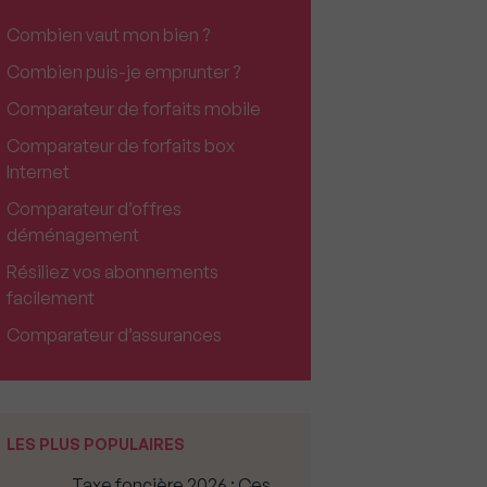
Combien vaut mon bien ?
Combien puis-je emprunter ?
Comparateur de forfaits mobile
Comparateur de forfaits box
Internet
Comparateur d’offres
déménagement
Résiliez vos abonnements
facilement
Comparateur d’assurances
LES PLUS POPULAIRES
Taxe foncière 2026 : Ces