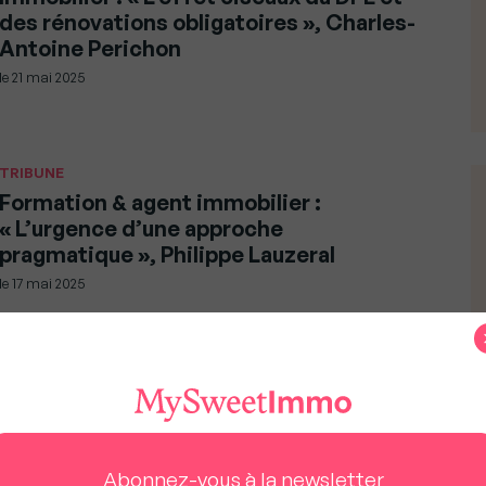
des rénovations obligatoires », Charles-
Antoine Perichon
le
21 mai 2025
TRIBUNE
Formation & agent immobilier :
« L’urgence d’une approche
pragmatique », Philippe Lauzeral
le
17 mai 2025
TRIBUNE
Immobilier et transition écologique :
« En finir avec les voeux pieux »,
Eric Houdet
Abonnez-vous à la newsletter