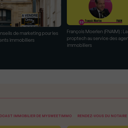
François Moerlen (FNAIM) : La
nseils de marketing pour les
proptech au service des age
ents immobiliers
immobiliers
ODCAST IMMOBILIER DE MYSWEETIMMO
RENDEZ-VOUS DU NOTAIRE