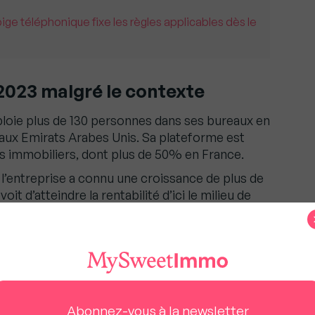
pige téléphonique fixe les règles applicables dès le
2023 malgré le contexte
ie plus de 130 personnes dans ses bureaux en
 aux Emirats Arabes Unis. Sa plateforme est
nts immobiliers, dont plus de 50% en France.
, l’entreprise a connu une croissance de plus de
it d’atteindre la rentabilité d’ici le milieu de
 serviront à accélérer le développement de
tés de prêt immobilier et à développer
cquéreurs épaulé par IA.
rew dans notre capital, au côté de nos
uvelle levée va nous permettre de continuer à
re pour fluidifier les transactions immobilières
Abonnez-vous à la newsletter