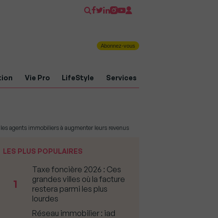
Abonnez-vous
tion
Vie Pro
LifeStyle
Services
 les agents immobiliers à augmenter leurs revenus
LES PLUS POPULAIRES
Taxe foncière 2026 : Ces
grandes villes où la facture
1
restera parmi les plus
lourdes
Réseau immobilier : iad