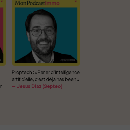
Proptech : « Parler d’intelligence
Marché immobilier : «
artificielle, c’est déjà has been »
pour apporter la vérit
r
Jesus Diaz (Septeo)
prix »
Delphine Rouxel 