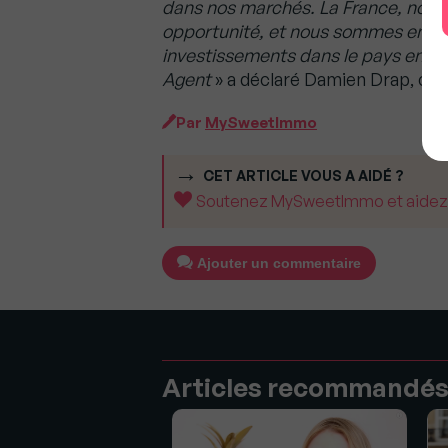
dans nos marchés. La France, not
opportunité, et nous sommes enthou
investissements dans le pays en s
Agent
» a déclaré Damien Drap, c
Par
MySweetImmo
CET ARTICLE VOUS A AIDÉ ?
Soutenez MySweetImmo et aidez-no
Ajouter un commentaire
Articles recommandé