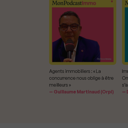
mmobiliers :
Agents immobiliers : « La
Imm
iter les dérapages
concurrence nous oblige à être
On
meilleurs »
s’a
aavedra Largo
Guillaume Martinaud (Orpi)
D