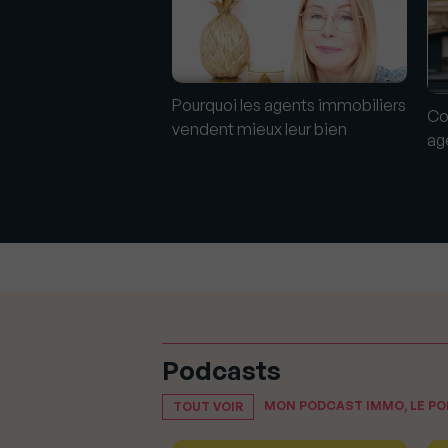
Pourquoi les agents immobiliers
immobilier : l’État
Co
vendent mieux leur bien
guerre aux agents
ag
", Stéphane Fritz
Podcasts
MON PODCAST IMMO, LE P
TOUT VOIR