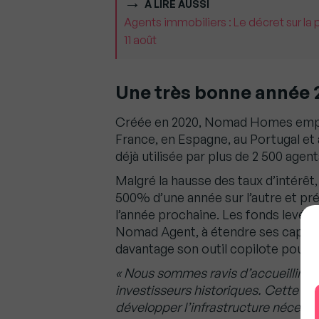
À LIRE AUSSI
Agents immobiliers : Le décret sur la 
11 août
Une très bonne année 
Créée en 2020, Nomad Homes emplo
France, en Espagne, au Portugal et
déjà utilisée par plus de 2 500 age
Malgré la hausse des taux d’intérêt
500% d’une année sur l’autre et prévo
l’année prochaine. Les fonds levés
Nomad Agent, à étendre ses capaci
davantage son outil copilote pour a
« Nous sommes ravis d’accueillir Ac
investisseurs historiques. Cette no
développer l’infrastructure nécessai