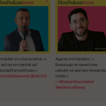
obilier et crise locative : «
Agents immobiliers : «
 est sur un marché qui
Beaucoup ne savent pas
ssouplit un petit peu »
calculer ce que leur réseau leu
avid Benbassat (Bien’ici)
coûte »
Michael Benchabat
(MeilleursBiens)