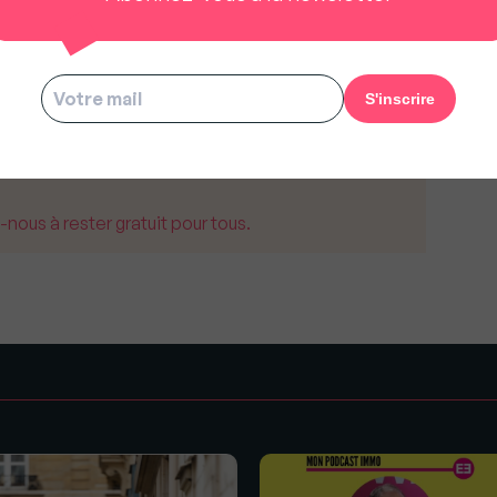
amment, qui représente pour nous une énorme
siastes à l’idée d’accélérer nos
e concentrant sur notre produit B2B, Nomad
o-fondateur et COO de
Nomad Homes
.
us à rester gratuit pour tous.
s