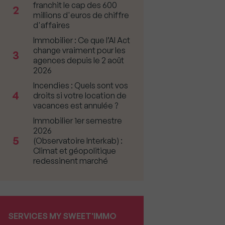
franchit le cap des 600
2
millions d'euros de chiffre
d'affaires
Immobilier : Ce que l’AI Act
change vraiment pour les
3
agences depuis le 2 août
2026
Incendies : Quels sont vos
4
droits si votre location de
vacances est annulée ?
Immobilier 1er semestre
2026
5
(Observatoire Interkab) :
Climat et géopolitique
redessinent marché
SERVICES MY SWEET'IMMO