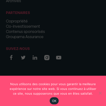
Archives
PARTENAIRES
Copropriété
Co-investissement
Contenus sponsorisés
Groupama Assurance
SUIVEZ-NOUS
© COPYRIGHT 2026 MySweetImmo
Nous utilisons des cookies pour vous garantir la meilleure
expérience sur notre site web. Si vous continuez à utiliser
ce site, nous supposerons que vous en êtes satisfait.
OK
Région
Votre avis
S'abonner
En continu
Rechercher