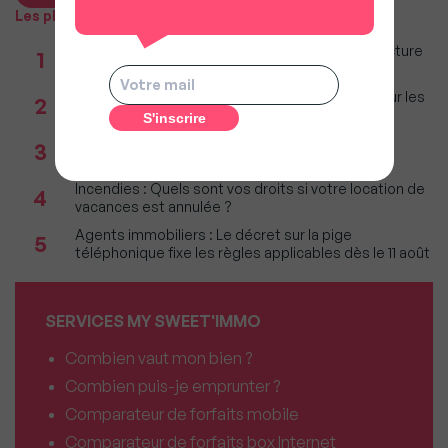
Les plus populaires
Taxe foncière 2026 : Ces grandes villes où la facture
1
restera parmi les plus lourdes
Immobilier : Ce que l’AI Act change vraiment pour les
2
agences depuis le 2 août 2026
Réseau immobilier : iad franchit le cap des 600
3
millions d'euros de chiffre d'affaires
Incendies : Quels sont vos droits si votre location de
4
vacances est annulée ?
Agents immobiliers : Le décret sur la pige
5
téléphonique fixe les règles applicables dès le 11 août
SERVICES MY SWEET'IMMO
Combien vaut mon bien ?
Combien puis-je emprunter ?
Comparateur de forfaits mobile
Comparateur de forfaits box Internet