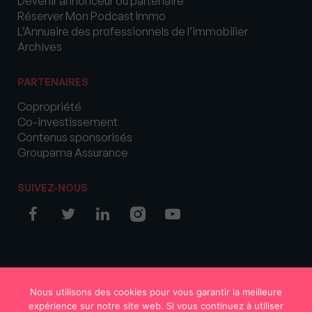
Devenir annonceur ou partenaire
Réserver Mon Podcast Immo
L’Annuaire des professionnels de l’immobilier
Archives
PARTENAIRES
Copropriété
Co-investissement
Contenus sponsorisés
Groupama Assurance
SUIVEZ-NOUS
© COPYRIGHT 2026 MySweetImmo
Nous utilisons des cookies pour vous garantir la meilleure
expérience sur notre site web. Si vous continuez à utiliser