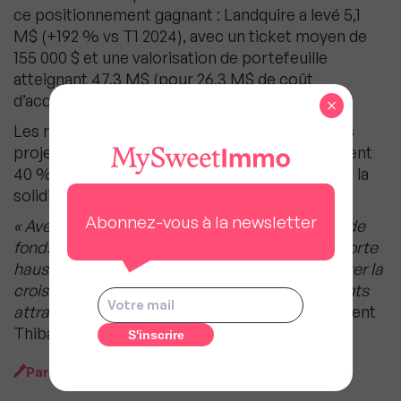
ce positionnement gagnant : Landquire a levé 5,1
M$ (+192 % vs T1 2024), avec un ticket moyen de
155 000 $ et une valorisation de portefeuille
atteignant 47,3 M$ (pour 26,3 M$ de coût
d’acquisition).
×
Les retours sur investissement réalisés sur des
projets récents au Texas et en Arizona dépassent
40 % (jusqu’à 115 % sur certains lots), illustrant la
solidité du modèle.
Abonnez-vous à la newsletter
« Avec déjà 117 % de l’objectif annuel de levée de
fonds atteint et une dynamique de ventes en forte
hausse, Landquire confirme sa capacité à capter la
croissance américaine et à offrir des rendements
attractifs à nos clients investisseurs»
, poursuivent
Thibaut Guéant et Romain Daniellou.
Par
MySweetImmo