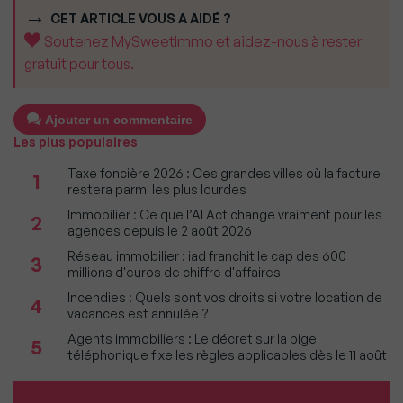
CET ARTICLE VOUS A AIDÉ ?
Soutenez MySweetImmo et aidez-nous à rester
gratuit pour tous.
Ajouter un commentaire
Les plus populaires
Taxe foncière 2026 : Ces grandes villes où la facture
1
restera parmi les plus lourdes
Immobilier : Ce que l’AI Act change vraiment pour les
2
agences depuis le 2 août 2026
Réseau immobilier : iad franchit le cap des 600
3
millions d'euros de chiffre d'affaires
Incendies : Quels sont vos droits si votre location de
4
vacances est annulée ?
Agents immobiliers : Le décret sur la pige
5
téléphonique fixe les règles applicables dès le 11 août