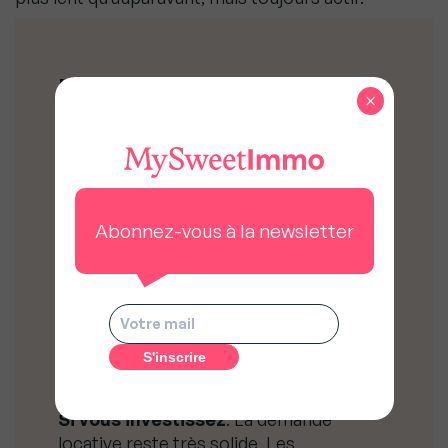
Les Conseils de
×
MySweetImmo
Si vous achetez
. Rennes reste
attractive, mais la phase actuelle
d’ajustement peut offrir des
Abonnez-vous à la newsletter
opportunités, notamment sur les
maisons et certains quartiers
périphériques.
Si vous vendez
. Dans un marché plus
sélectif, le juste prix est déterminant. Les
biens bien situés continuent de se
vendre, mais les délais s’allongent.
Si vous investissez
. La demande
locative reste très solide. Les