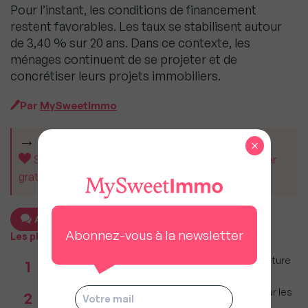
Pour l’instant, les conditions de financement
restent favorables. Les taux se stabilisent autour
de 3,40 % sur 20 ans. Dans ce contexte, les
ménages continuent de se projeter et de
concrétiser leurs projets immobiliers.
Par
MySweetImmo
CET ARTICLE VOUS A AIDÉ ?
×
Soutenez MySweetImmo et aidez-nous à rester
gratuit pour tous.
Ajouter un commentaire
Abonnez-vous à la newsletter
Les plus populaires
Taxe foncière 2026 : Ces grandes villes où la facture
1
restera parmi les plus lourdes
Immobilier : Ce que l’AI Act change vraiment pour les
2
agences depuis le 2 août 2026