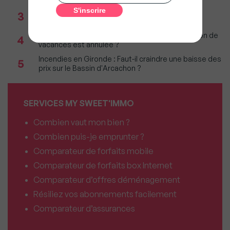
Réseau immobilier : iad franchit le cap des 600
3
millions d'euros de chiffre d'affaires
Incendies : Quels sont vos droits si votre location de
4
vacances est annulée ?
Incendies en Gironde : Faut-il craindre une baisse des
5
prix sur le Bassin d'Arcachon ?
SERVICES MY SWEET'IMMO
Combien vaut mon bien ?
Combien puis-je emprunter ?
Comparateur de forfaits mobile
Comparateur de forfaits box Internet
Comparateur d’offres déménagement
Résiliez vos abonnements facilement
Comparateur d’assurances