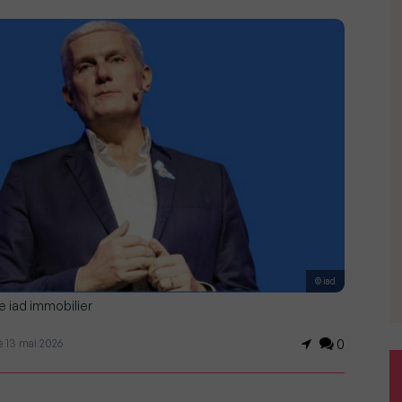
© iad
e iad immobilier
le 13 mai 2026
0