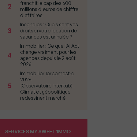
franchit le cap des 600
2
millions d'euros de chiffre
d'affaires
Incendies : Quels sont vos
3
droits si votre location de
vacances est annulée ?
Immobilier : Ce que l’AI Act
change vraiment pour les
4
agences depuis le 2 août
2026
Immobilier 1er semestre
2026
5
(Observatoire Interkab) :
Climat et géopolitique
redessinent marché
SERVICES MY SWEET'IMMO