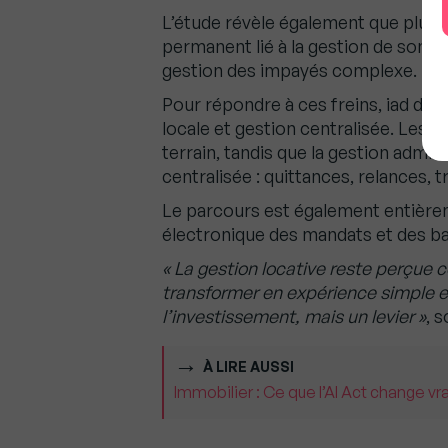
L’étude révèle également que plus d
permanent lié à la gestion de son bi
gestion des impayés complexe.
Pour répondre à ces freins, iad dé
locale et gestion centralisée. Les vi
terrain, tandis que la gestion admin
centralisée : quittances, relances,
Le parcours est également entièrem
électronique des mandats et des ba
« La gestion locative reste perçue 
transformer en expérience simple et 
l’investissement, mais un levier »
, 
À LIRE AUSSI
Immobilier : Ce que l’AI Act change v