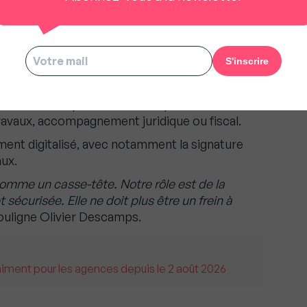
’un bailleur sur trois évoque un stress
en. Par ailleurs, 89 % des Français jugent la
ploie un modèle hybride associant présence
sites sont réalisées par les conseillers sur le
istrative, comptable et technique est
 travaux, accompagnement juridique ou fiscal.
ent digitalisé, avec notamment la signature
ux.
comme un casse-tête. Notre rôle est de la
sécurisée. Elle ne doit plus être un frein à
souligne Olivier Descamps.
raiment pour les agences depuis le 2 août 2026