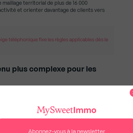
aillage territorial de plus de 16 000
ctivité et orienter davantage de clients vers
pige téléphonique fixe les règles applicables dès le
nu plus complexe pour les
 contexte où de nombreux propriétaires jugent
’auparavant.
in 2025, six Français sur dix considèrent encore
placement pertinent. Mais près d’un tiers
tractif, notamment à cause des contraintes
administrative.
Abonnez-vous à la newsletter