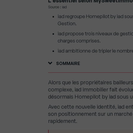
L'essentiel selon MySweetimmo
Source : iad
iad regroupe Homepilot by iad sous
Gestion.
iad propose trois niveaux de gestio
charges comprises.
iad ambitionne de tripler le nombre
SOMMAIRE
Alors que les propriétaires bailleur
complexe, iad immobilier fait évol
désormais Homepilot by iad sous un
Avec cette nouvelle identité, iad en
son positionnement sur un marché o
rapidement.