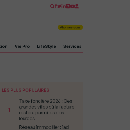
Abonnez-vous
tion
Vie Pro
LifeStyle
Services
LES PLUS POPULAIRES
Taxe foncière 2026 : Ces
grandes villes où la facture
1
restera parmi les plus
lourdes
Réseau immobilier : iad