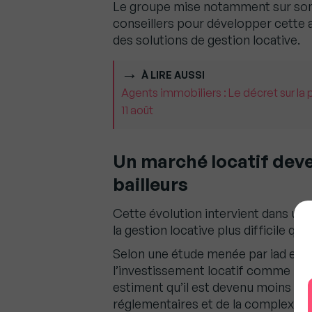
Le groupe mise notamment sur son m
conseillers pour développer cette a
des solutions de gestion locative.
À LIRE AUSSI
Agents immobiliers : Le décret sur la 
11 août
Un marché locatif deve
bailleurs
Cette évolution intervient dans un
la gestion locative plus difficile qu
Selon une étude menée par iad en ju
l’investissement locatif comme un 
estiment qu’il est devenu moins at
réglementaires et de la complexité 