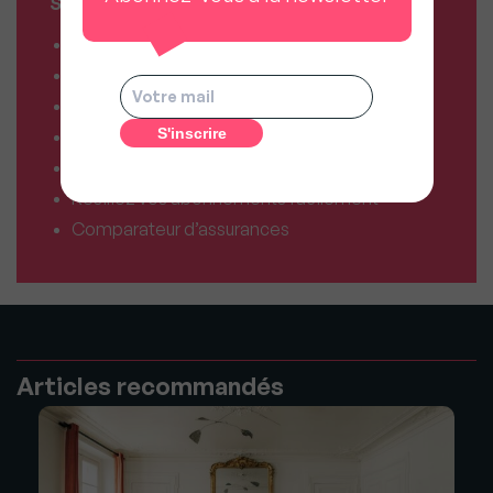
SERVICES MY SWEET'IMMO
Combien vaut mon bien ?
Combien puis-je emprunter ?
Comparateur de forfaits mobile
Comparateur de forfaits box Internet
Comparateur d’offres déménagement
Résiliez vos abonnements facilement
Comparateur d’assurances
Articles recommandés