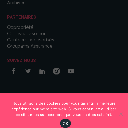
Archives
PARTENAIRES
Copropriété
Co-investissement
Contenus sponsorisés
Groupama Assurance
SUIVEZ-NOUS
© COPYRIGHT 2026 MySweetImmo
Nous utilisons des cookies pour vous garantir la meilleure
expérience sur notre site web. Si vous continuez à utiliser
ce site, nous supposerons que vous en êtes satisfait.
OK