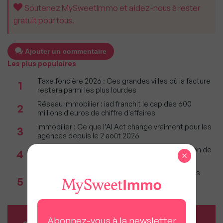
Soutenez MySweetImmo et aidez-nous à rester
gratuit pour tous.
Ajouter un commentaire
Les plus populaires
Taxe foncière 2026 : Ces grandes villes où la facture
1
restera parmi les plus lourdes
Réseau immobilier : iad franchit le cap des 600
2
millions d'euros de chiffre d'affaires
Immobilier : Ce que l’AI Act change vraiment pour les
3
agences depuis le 2 août 2026
Incendies : Quels sont vos droits si votre location de
4
×
vacances est annulée ?
Marché immobilier (bilan Bien'ici) : La majorité des
5
studios partent désormais à la vente, pas à la
location
Abonnez-vous à la newsletter