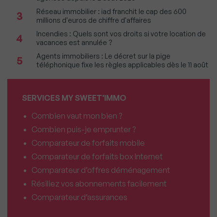
Réseau immobilier : iad franchit le cap des 600
3
millions d'euros de chiffre d'affaires
Incendies : Quels sont vos droits si votre location de
4
vacances est annulée ?
Agents immobiliers : Le décret sur la pige
5
téléphonique fixe les règles applicables dès le 11 août
SERVICES MY SWEET'IMMO
Combien vaut mon bien ?
Combien puis-je emprunter ?
Comparateur de forfaits mobile
Comparateur de forfaits box Internet
Comparateur d’offres déménagement
Résiliez vos abonnements facilement
Comparateur d’assurances