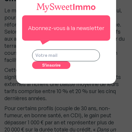
Le marché de l’assurance emprunteur, quant à lui,
poursuit sa transformation sous l’effet des
réformes successives favorisant la concurrence.
Abonnez-vous à la newsletter
Selon les données CAFPI, les contrats alternatifs
aux assurances bancaires continuent de gagner du
terrain grâce aux changements d’assurance en
cours de prêt rendus possibles par la résiliation
facilitée.
Cette dynamique se traduit par des économies
significatives pour les emprunteurs : les contrats
externes affichent une baisse moyenne de leurs
tarifs comprise entre 10 % et 20 % sur les cinq
dernières années.
Pour certains profils (couple de 30 ans, non-
fumeur, en bonne santé, en CDI), le gain peut
dépasser 1 000 € par an et représenter plus de
20 000 € sur la durée totale du crédit. «
Dans un