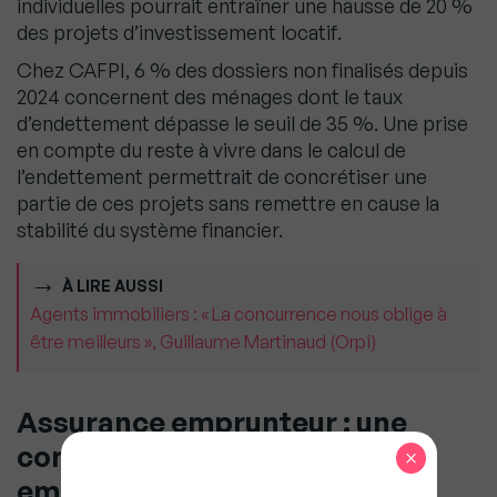
individuelles pourrait entraîner une hausse de 20 %
des projets d’investissement locatif.
Chez CAFPI, 6 % des dossiers non finalisés depuis
2024 concernent des ménages dont le taux
d’endettement dépasse le seuil de 35 %. Une prise
en compte du reste à vivre dans le calcul de
l’endettement permettrait de concrétiser une
partie de ces projets sans remettre en cause la
stabilité du système financier.
À LIRE AUSSI
Agents immobiliers : « La concurrence nous oblige à
être meilleurs », Guillaume Martinaud (Orpi)
Assurance emprunteur : une
concurrence au bénéfice des
×
emprunteurs