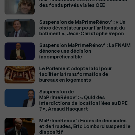
des fonds privés via les CEE
Suspension de MaPrimeRénov’ : « Un
choc dévastateur pour l’artisanat du
bâtiment », Jean-Christophe Repon
Suspension MaPrimeRénov’ : La FNAIM
dénonce une décision
incompréhensible
Le Parlement adopte la loi pour
faciliter la transformation de
bureaux en logements
Suspension de
MaPrimeRénov’ : « Quid des
interdictions de location liées au DPE
? », Arnaud Hacquart
MaPrimeRénov’ : Excès de demandes
et de fraudes, Eric Lombard suspend le
dispositif