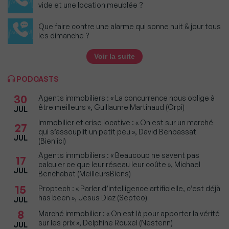
vide et une location meublée ?
Que faire contre une alarme qui sonne nuit & jour tous
les dimanche ?
Voir la suite
PODCASTS
30
Agents immobiliers : « La concurrence nous oblige à
être meilleurs », Guillaume Martinaud (Orpi)
JUL
Immobilier et crise locative : « On est sur un marché
27
qui s’assouplit un petit peu », David Benbassat
JUL
(Bien'ici)
Agents immobiliers : « Beaucoup ne savent pas
17
calculer ce que leur réseau leur coûte », Michael
JUL
Benchabat (MeilleursBiens)
15
Proptech : « Parler d’intelligence artificielle, c’est déjà
has been », Jesus Diaz (Septeo)
JUL
8
Marché immobilier : « On est là pour apporter la vérité
sur les prix », Delphine Rouxel (Nestenn)
JUL