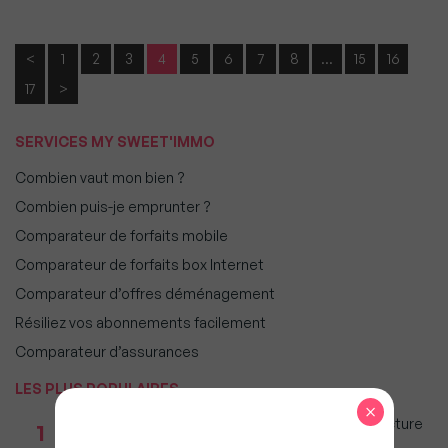
<
1
2
3
4
5
6
7
8
…
15
16
17
>
SERVICES MY SWEET'IMMO
Combien vaut mon bien ?
Combien puis-je emprunter ?
Comparateur de forfaits mobile
Comparateur de forfaits box Internet
Comparateur d’offres déménagement
Résiliez vos abonnements facilement
Comparateur d’assurances
LES PLUS POPULAIRES
×
Taxe foncière 2026 : Ces grandes villes où la facture
1
restera parmi les plus lourdes