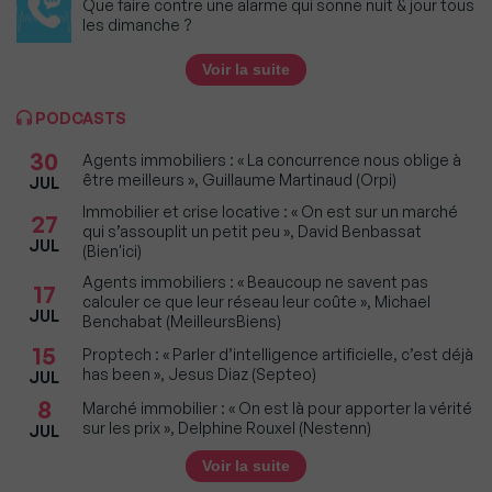
Que faire contre une alarme qui sonne nuit & jour tous
les dimanche ?
Voir la suite
PODCASTS
30
Agents immobiliers : « La concurrence nous oblige à
être meilleurs », Guillaume Martinaud (Orpi)
JUL
Immobilier et crise locative : « On est sur un marché
27
qui s’assouplit un petit peu », David Benbassat
JUL
(Bien'ici)
Agents immobiliers : « Beaucoup ne savent pas
17
calculer ce que leur réseau leur coûte », Michael
JUL
Benchabat (MeilleursBiens)
15
Proptech : « Parler d’intelligence artificielle, c’est déjà
has been », Jesus Diaz (Septeo)
JUL
8
Marché immobilier : « On est là pour apporter la vérité
sur les prix », Delphine Rouxel (Nestenn)
JUL
Voir la suite