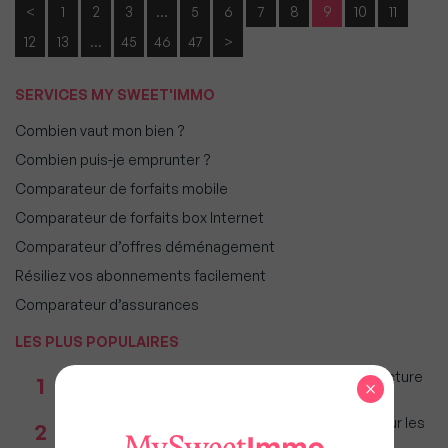
<
1
2
3
…
5
6
7
8
9
10
11
12
13
…
45
46
47
>
SERVICES MY SWEET'IMMO
Combien vaut mon bien ?
Combien puis-je emprunter ?
Comparateur de forfaits mobile
Comparateur de forfaits box Internet
Comparateur d’offres déménagement
Résiliez vos abonnements facilement
Comparateur d’assurances
LES PLUS POPULAIRES
Taxe foncière 2026 : Ces grandes villes où la facture
1
×
restera parmi les plus lourdes
Immobilier : Ce que l’AI Act change vraiment pour les
2
agences depuis le 2 août 2026