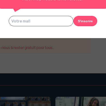
 un particulier ou un professionnel (personne
on espace sécurisé sur impots.gouv.fr, disposer
ens bâtis ainsi que de leurs caractéristiques
u local, numéro de lot…), sur tout le territoire.
us à rester gratuit pour tous.
s