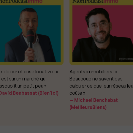
obilier et crise locative : «
Agents immobiliers : «
 est sur un marché qui
Beaucoup ne savent pas
ssouplit un petit peu »
calculer ce que leur réseau leu
avid Benbassat (Bien’ici)
coûte »
Michael Benchabat
(MeilleursBiens)