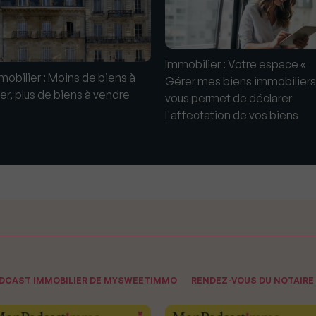
Immobilier : Votre espace «
mobilier : Moins de biens à
Gérer mes biens immobiliers
uer, plus de biens à vendre
vous permet de déclarer
l'affectation de vos biens
ODCAST IMMOBILIER DE MYSWEETIMMO
RENDEZ-VOUS DU NOTAIRE