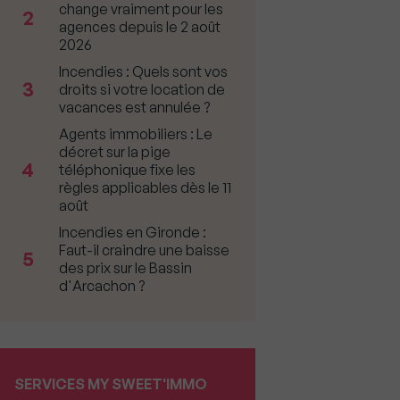
change vraiment pour les
2
agences depuis le 2 août
2026
Incendies : Quels sont vos
3
droits si votre location de
vacances est annulée ?
Agents immobiliers : Le
décret sur la pige
4
téléphonique fixe les
règles applicables dès le 11
août
Incendies en Gironde :
Faut-il craindre une baisse
5
des prix sur le Bassin
d'Arcachon ?
SERVICES MY SWEET'IMMO