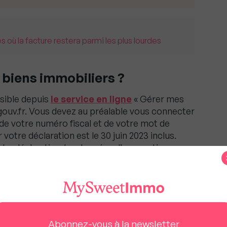
s où la facture restera parmi les plus lourdes
biens immobiliers ?
ssible depuis
le service en ligne
« Gérer mes
gouv.fr. Vous devez au préalable vous connecter
de votre numéro fiscal et de votre mot de
 votre déclaration est le 30 juin 2023 inclus.
che déclarative, les données d’occupation
ont pré-affichées. Par la suite, seul un
a une déclaration.
er
e propriétaire du bien au 1
janvier 2023, c’est
iser la déclaration d’occupation avant le
Abonnez-vous à la newsletter