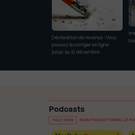
e la 1ère plateforme
Im
Déclaration de revenus : Vous
ison de biens neufs
lo
pouvez la corriger en ligne
jusqu'au 15 décembre
Podcasts
MON PODCAST IMMO, LE P
TOUT VOIR