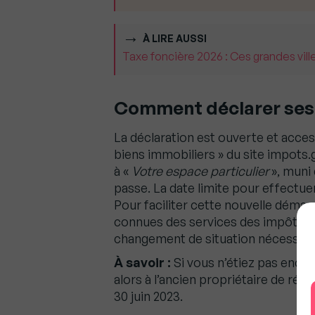
À LIRE AUSSI
Taxe foncière 2026 : Ces grandes ville
Comment déclarer ses 
La déclaration est ouverte et acce
biens immobiliers » du site impots.
à «
Votre espace particulier
», muni 
passe. La date limite pour effectuer
Pour faciliter cette nouvelle démar
connues des services des impôts ser
changement de situation nécessiter
À savoir :
Si vous n’étiez pas encor
alors à l’ancien propriétaire de réal
30 juin 2023.