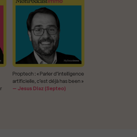
Proptech : « Parler d’intelligence
Marché immobilier : «
artificielle, c’est déjà has been »
pour apporter la vérit
r
Jesus Diaz (Septeo)
prix »
Delphine Rouxel 