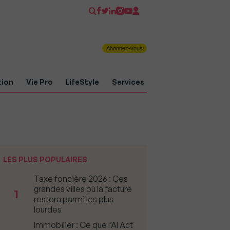
Abonnez-vous
tion
Vie Pro
LifeStyle
Services
LES PLUS POPULAIRES
Taxe foncière 2026 : Ces
grandes villes où la facture
1
restera parmi les plus
lourdes
Immobilier : Ce que l’AI Act