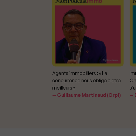
mmobiliers :
Agents immobiliers : « La
Imm
iter les dérapages
concurrence nous oblige à être
On
meilleurs »
s’a
aavedra Largo
Guillaume Martinaud (Orpi)
D