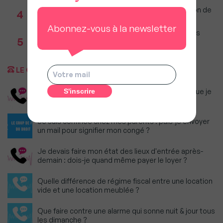
Incendies : Quels sont vos droits si votre location de
4
vacances est annulée ?
Abonnez-vous à la newsletter
Marché immobilier (bilan Bien'ici) : La majorité des
5
studios partent désormais à la vente, pas à la
location
LE COUP DE FIL DU DROIT
Dois-je continuer à payer le loyer du logement que je
n'ai pas pu quitter ?
Je suis confinée chez mes parents : puis-je envoyer
un mail pour signifier mon congé ?
Je devais faire mon état des lieux d'entrée après-
demain : dois-je quand même payer le loyer ?
Quelle différence de régime fiscal entre une location
vide et une location meublée ?
Que faire contre une alarme qui sonne nuit & jour tous
les dimanche ?