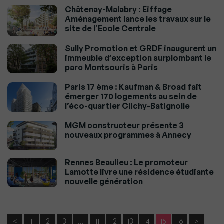
Châtenay-Malabry : Eiffage
Aménagement lance les travaux sur le
site de l’Ecole Centrale
Sully Promotion et GRDF inaugurent un
immeuble d’exception surplombant le
parc Montsouris à Paris
Paris 17 ème : Kaufman & Broad fait
émerger 170 logements au sein de
l’éco-quartier Clichy-Batignolle
MGM constructeur présente 3
nouveaux programmes à Annecy
Rennes Beaulieu : Le promoteur
Lamotte livre une résidence étudiante
nouvelle génération
<
1
2
3
…
11
12
13
14
15
16
>