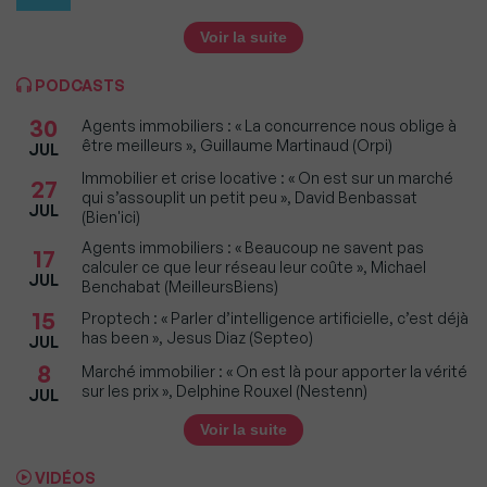
Voir la suite
PODCASTS
30
Agents immobiliers : « La concurrence nous oblige à
être meilleurs », Guillaume Martinaud (Orpi)
JUL
Immobilier et crise locative : « On est sur un marché
27
qui s’assouplit un petit peu », David Benbassat
JUL
(Bien'ici)
Agents immobiliers : « Beaucoup ne savent pas
17
calculer ce que leur réseau leur coûte », Michael
JUL
Benchabat (MeilleursBiens)
15
Proptech : « Parler d’intelligence artificielle, c’est déjà
has been », Jesus Diaz (Septeo)
JUL
8
Marché immobilier : « On est là pour apporter la vérité
sur les prix », Delphine Rouxel (Nestenn)
JUL
Voir la suite
VIDÉOS