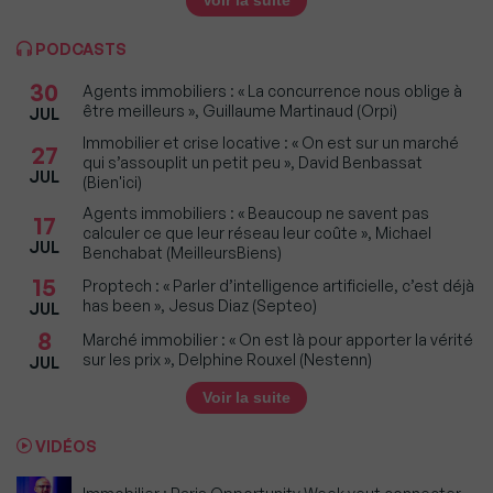
Voir la suite
PODCASTS
30
Agents immobiliers : « La concurrence nous oblige à
être meilleurs », Guillaume Martinaud (Orpi)
JUL
Immobilier et crise locative : « On est sur un marché
27
qui s’assouplit un petit peu », David Benbassat
JUL
(Bien'ici)
Agents immobiliers : « Beaucoup ne savent pas
17
calculer ce que leur réseau leur coûte », Michael
JUL
Benchabat (MeilleursBiens)
15
Proptech : « Parler d’intelligence artificielle, c’est déjà
has been », Jesus Diaz (Septeo)
JUL
8
Marché immobilier : « On est là pour apporter la vérité
sur les prix », Delphine Rouxel (Nestenn)
JUL
Voir la suite
VIDÉOS