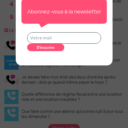
Incendies : Quels sont vos droits si votre location de
4
vacances est annulée ?
Abonnez-vous à la newsletter
Agents immobiliers : Le décret sur la pige
5
téléphonique fixe les règles applicables dès le 11 août
LE COUP DE FIL DU DROIT
Dois-je continuer à payer le loyer du logement que je
n'ai pas pu quitter ?
Je suis confinée chez mes parents : puis-je envoyer
un mail pour signifier mon congé ?
Je devais faire mon état des lieux d'entrée après-
demain : dois-je quand même payer le loyer ?
Quelle différence de régime fiscal entre une location
vide et une location meublée ?
Que faire contre une alarme qui sonne nuit & jour tous
les dimanche ?