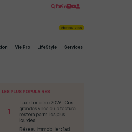
Abonnez-vous
tion
Vie Pro
LifeStyle
Services
LES PLUS POPULAIRES
Taxe foncière 2026 : Ces
grandes villes où la facture
1
restera parmi les plus
lourdes
Réseau immobilier : iad