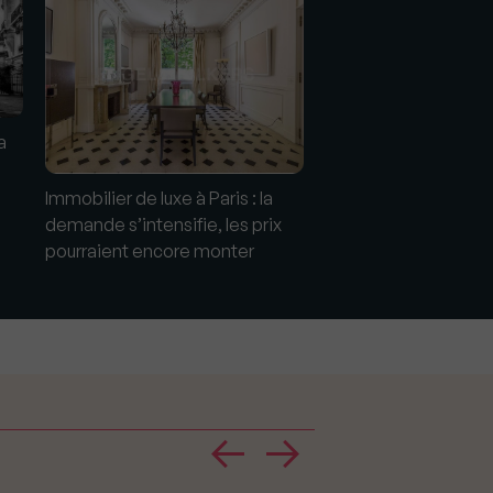
a
Immobilier de luxe à Paris : la
L'immobilier parisien
demande s’intensifie, les prix
plus tourné vers le lu
pourraient encore monter