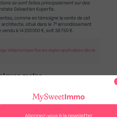
ctions se sont faites principalement sur des
onstate Sébastien Kuperfis.
s ventes, comme en témoigne la vente de cet
e
rchitecte, situé dans le 7
arrondissement
vendu à 14 200 000 €, soit 38 750 €.
pige téléphonique fixe les règles applicables dès le
mpiques moins
signes de faiblesse dans le secteur des
s atteint les niveaux espérés par les clients
u constater la diminution du nombre de
stissement ou de pied-à-terre durant la période
Abonnez-vous à la newsletter