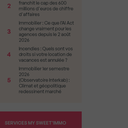
franchit le cap des 600
2
millions d'euros de chiffre
d'affaires
Immobilier : Ce que l’AI Act
change vraiment pour les
3
agences depuis le 2 août
2026
Incendies : Quels sont vos
4
droits si votre location de
vacances est annulée ?
Immobilier 1er semestre
2026
5
(Observatoire Interkab) :
Climat et géopolitique
redessinent marché
SERVICES MY SWEET'IMMO