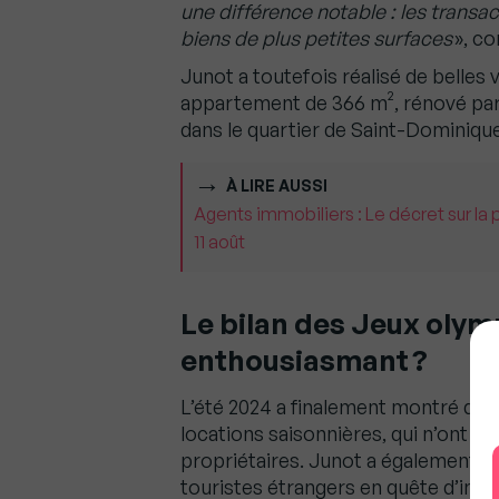
une différence notable : les transa
biens de plus petites surfaces
», c
Junot a toutefois réalisé de belle
appartement de 366 m², rénové par a
dans le quartier de Saint-Dominique 
À LIRE AUSSI
Agents immobiliers : Le décret sur la 
11 août
Le bilan des Jeux oly
enthousiasmant ?
L’été 2024 a finalement montré des 
locations saisonnières, qui n’ont pa
propriétaires. Junot a également p
touristes étrangers en quête d’inve