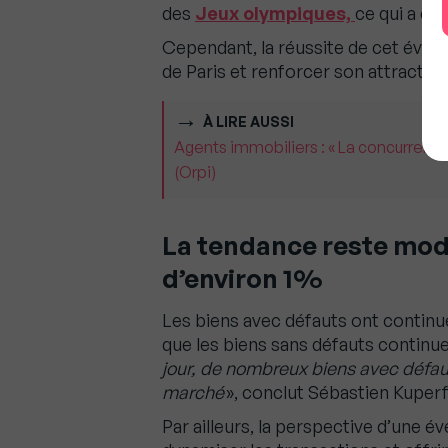
des
Jeux olympiques,
ce qui a co
Cependant, la réussite de cet évén
de Paris et renforcer son attractivit
À LIRE AUSSI
Agents immobiliers : « La concurrence
(Orpi)
La tendance reste mod
d’environ 1%
Les biens avec défauts ont continué
que les biens sans défauts continue
jour, de nombreux biens avec défau
marché
», conclut Sébastien Kuperf
Par ailleurs, la perspective d’une év