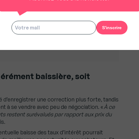
ntribué à un statu quo du marché.
ement a contribué à accroître le rayonnement
é pour les mois, voire les années à venir.
 nous oblige à être meilleurs », Guillaume Martinaud
érément baissière, soit
 d’enregistrer une correction plus forte, tandis
nt à se vendre avec peu de négociation. «
À ce
ts restent surévalués par rapport aux prix du
is.
entuelle baisse des taux d’intérêt pourrait