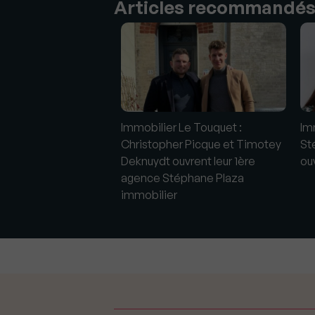
Articles recommandé
Pornic : Ancienne
Immobilier Le Touquet :
Im
elle ouvre son
Christopher Picque et Timotey
St
éphane Plaza
Deknuydt ouvrent leur 1ère
ou
r
agence Stéphane Plaza
immobilier