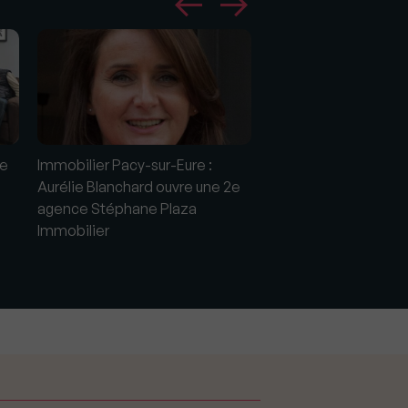
ne
Immobilier Pacy-sur-Eure :
Immobilier Limours :
Aurélie Blanchard ouvre une 2e
amies d’enfance, ouv
agence Stéphane Plaza
2e agence Stéphane
Immobilier
immobilier