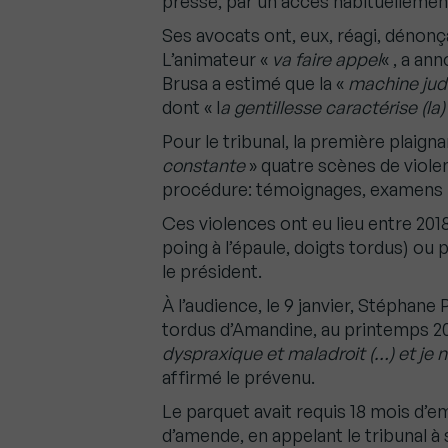
presse, par un accès habituellemen
Ses avocats ont, eux, réagi, déno
L’animateur «
va faire appel
« , a a
Brusa a estimé que la «
machine judi
dont « l
a gentillesse caractérise (la)
Pour le tribunal, la première plaign
constante
» quatre scènes de violen
procédure: témoignages, examens
Ces violences ont eu lieu entre 201
poing à l’épaule, doigts tordus) ou
le président.
À l’audience, le 9 janvier, Stéphan
tordus d’Amandine, au printemps 2
dyspraxique et maladroit (…) et je n
affirmé le prévenu.
Le parquet avait requis 18 mois d’
d’amende, en appelant le tribunal à 