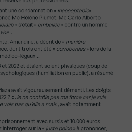
t réservé aux professionnels.
nçant une condamnation «
inacceptable
« .
nnoncé Me Hélène Plumet. Me Carlo Alberto
ciair
e » s’était «
emballée
» contre un homme
 vie
« .
ante, Amandine, a décrit de «
manière
ce, dont trois ont été «
corroborées
» lors de la
 médico-légaux…
8 et 2022 et étaient soient physiques (coup de
 psychologiques (humiliation en public), a résumé
e Plaza avait vigoureusement démenti. Les doigts
022 ? «
Je ne contrôle pas ma force car je suis
e vois pas qu’elle a mal
« , avait notamment
emprisonnement avec sursis et 10.000 euros
s’interroger sur la «
juste peine
» à prononcer,