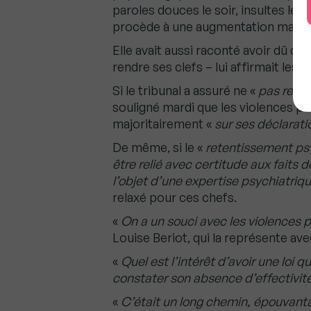
paroles douces le soir, insultes le 
procède à une augmentation mammai
Elle avait aussi raconté avoir dû cha
rendre ses clefs – lui affirmait les 
Si le tribunal a assuré ne «
pas remet
souligné mardi que les violences 
majoritairement «
sur ses déclarati
De même, si le «
retentissement ps
être relié avec certitude aux faits d
l’objet d’une expertise psychiatriq
relaxé pour ces chefs.
«
On a un souci avec les violences 
Louise Beriot, qui la représente ave
«
Quel est l’intérêt d’avoir une loi qu
constater son absence d’effectivité
«
C’était un long chemin, épouvantab