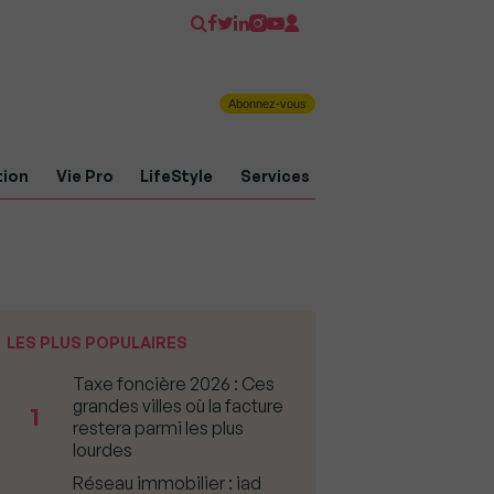
Abonnez-vous
tion
Vie Pro
LifeStyle
Services
LES PLUS POPULAIRES
Taxe foncière 2026 : Ces
grandes villes où la facture
1
restera parmi les plus
lourdes
Réseau immobilier : iad