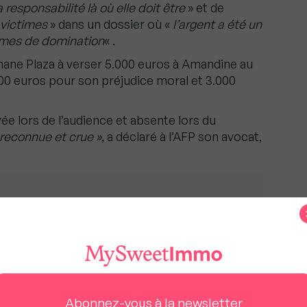
a responsabilité là où elle doit être
» et de
s victimes
» dans un dossier où «
l’argent a été un
smes de domination
« .
hane Plaza à verser 5.000 euros à Amandine au
000 euros pour son préjudice moral et 3.000
e lors de l’audience et absente lors du
é reconnue et crue »
, a déclaré à l’AFP son avocat,
 ce que le vendeur est obligé de vous dire
é sur Mediapart
te, Paola, avait dénoncé des violences
un «
comportement changea
nt » de M. Plaza:
Abonnez-vous à la newsletter