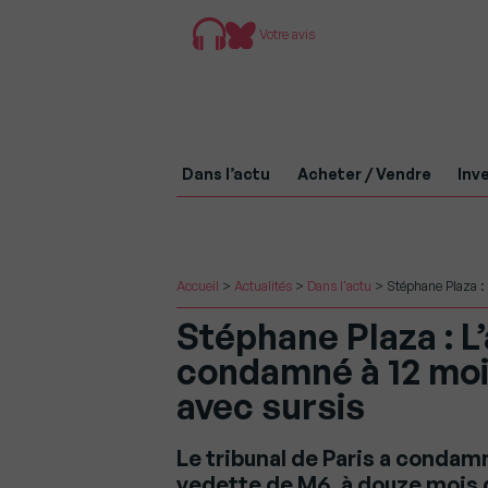
Votre avis
Dans l’actu
Acheter / Vendre
Inve
Accueil
>
Actualités
>
Dans l'actu
>
Stéphane Plaza :
Stéphane Plaza : L
condamné à 12 mo
avec sursis
Le tribunal de Paris a condam
vedette de M6, à douze mois