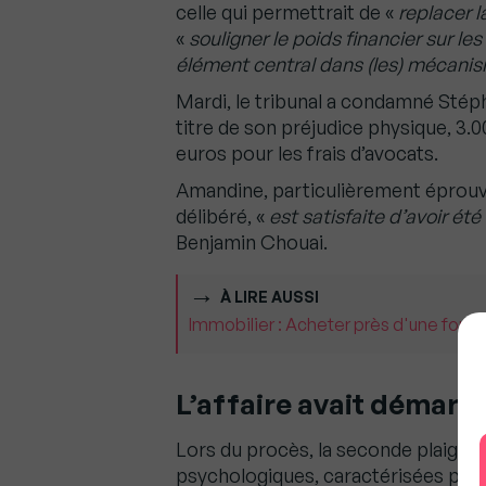
celle qui permettrait de «
replacer l
«
souligner le poids financier sur le
élément central dans (les) mécani
Mardi, le tribunal a condamné Stép
titre de son préjudice physique, 3.
euros pour les frais d’avocats.
Amandine, particulièrement éprouvé
délibéré, «
est satisfaite d’avoir ét
Benjamin Chouai.
À LIRE AUSSI
Immobilier : Acheter près d'une forêt,
L’affaire avait démarr
Lors du procès, la seconde plaignan
psychologiques, caractérisées par 