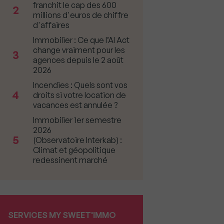
franchit le cap des 600
2
millions d'euros de chiffre
d'affaires
Immobilier : Ce que l’AI Act
change vraiment pour les
3
agences depuis le 2 août
2026
Incendies : Quels sont vos
4
droits si votre location de
vacances est annulée ?
Immobilier 1er semestre
2026
5
(Observatoire Interkab) :
Climat et géopolitique
redessinent marché
SERVICES MY SWEET'IMMO