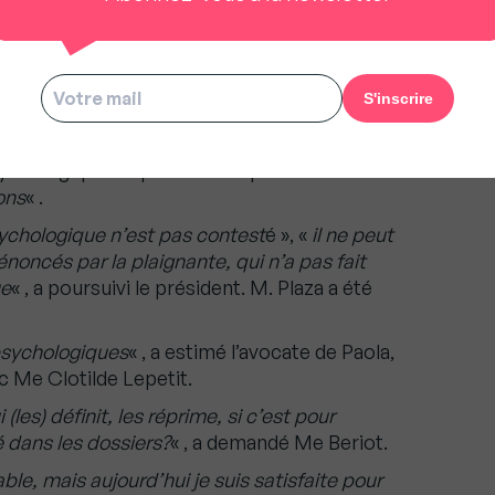
matin… «
Vieille pute! Bimbo!
« , lui dit-il quand elle
re pour davantage lui plaire.
nger sa serrure car M. Plaza refusait de lui
avoir perdues.
tre en cause la parole
» de la plaignante, il a
psychologiques reprochées reposaient
ons
« .
ychologique n’est pas contest
é », «
il ne peut
énoncés par la plaignante, qui n’a pas fait
ue
« , a poursuivi le président. M. Plaza a été
psychologiques
« , a estimé l’avocate de Paola,
c Me Clotilde Lepetit.
i (les) définit, les réprime, si c’est pour
 dans les dossiers?
« , a demandé Me Beriot.
le, mais aujourd’hui je suis satisfaite pour