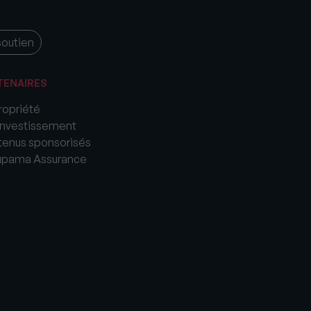
soutien
TENAIRES
opriété
nvestissement
enus sponsorisés
upama Assurance