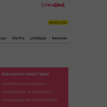
Abonnez-vous
tion
Vie Pro
LifeStyle
Services
SERVICES MY SWEET'IMMO
Combien vaut mon bien ?
Combien puis-je emprunter ?
Comparateur de forfaits mobile