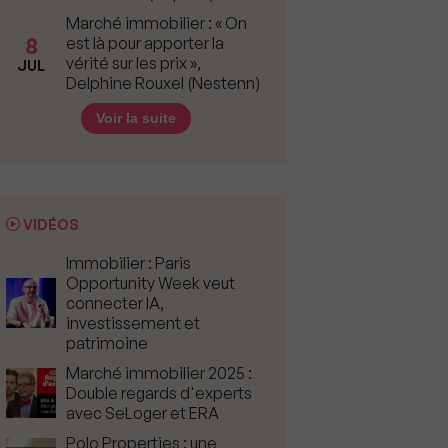
Marché immobilier : « On
8
est là pour apporter la
vérité sur les prix »,
JUL
Delphine Rouxel (Nestenn)
Voir la suite
VIDÉOS
Immobilier : Paris
Opportunity Week veut
connecter IA,
investissement et
patrimoine
Marché immobilier 2025 :
Double regards d'experts
avec SeLoger et ERA
Polo Properties : une