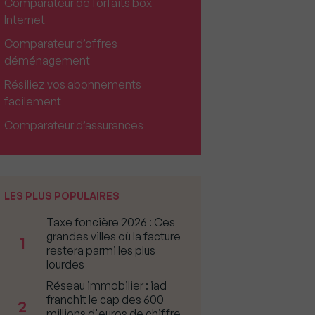
Comparateur de forfaits box
Internet
Comparateur d’offres
déménagement
Résiliez vos abonnements
facilement
Comparateur d’assurances
LES PLUS POPULAIRES
Taxe foncière 2026 : Ces
grandes villes où la facture
1
restera parmi les plus
lourdes
Réseau immobilier : iad
franchit le cap des 600
2
millions d'euros de chiffre