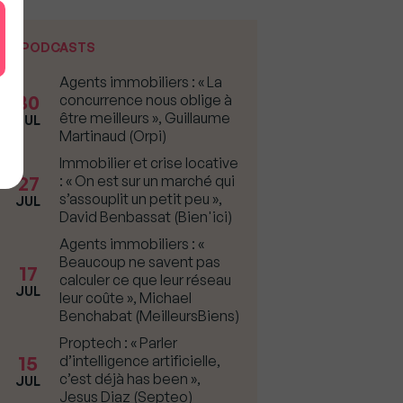
PODCASTS
Agents immobiliers : « La
30
concurrence nous oblige à
être meilleurs », Guillaume
JUL
Martinaud (Orpi)
Immobilier et crise locative
27
: « On est sur un marché qui
s’assouplit un petit peu »,
JUL
David Benbassat (Bien'ici)
Agents immobiliers : «
Beaucoup ne savent pas
17
calculer ce que leur réseau
JUL
leur coûte », Michael
Benchabat (MeilleursBiens)
Proptech : « Parler
15
d’intelligence artificielle,
c’est déjà has been »,
JUL
Jesus Diaz (Septeo)