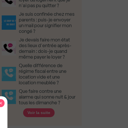
n'ai pas pu quitter ?
Je suis confinée chez mes
parents : puis-je envoyer
un mail pour signifier mon
congé ?
Je devais faire mon état
des lieux d'entrée après-
demain : dois-je quand
même payer le loyer ?
Quelle différence de
régime fiscal entre une
location vide et une
location meublée ?
Que faire contre une
alarme qui sonne nuit & jour
×
tous les dimanche ?
Voir la suite