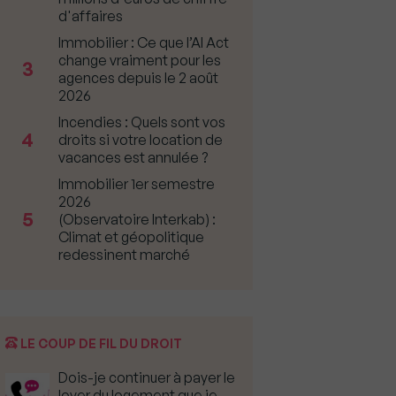
d'affaires
Immobilier : Ce que l’AI Act
change vraiment pour les
3
agences depuis le 2 août
2026
Incendies : Quels sont vos
4
droits si votre location de
vacances est annulée ?
Immobilier 1er semestre
2026
5
(Observatoire Interkab) :
Climat et géopolitique
redessinent marché
LE COUP DE FIL DU DROIT
Dois-je continuer à payer le
loyer du logement que je