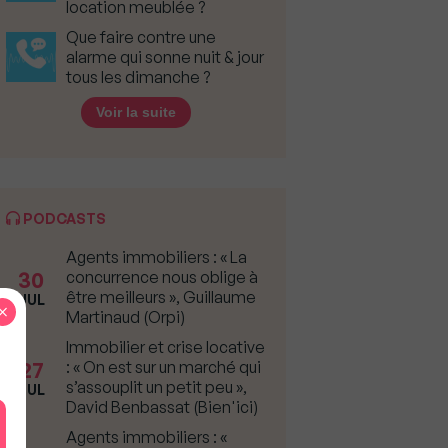
location meublée ?
Que faire contre une
alarme qui sonne nuit & jour
tous les dimanche ?
Voir la suite
PODCASTS
Agents immobiliers : « La
30
concurrence nous oblige à
être meilleurs », Guillaume
JUL
×
Martinaud (Orpi)
Immobilier et crise locative
27
: « On est sur un marché qui
s’assouplit un petit peu »,
JUL
David Benbassat (Bien'ici)
Agents immobiliers : «