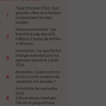
Taxe foncière 2026 : Ces
grandes villes où la facture
1
restera parmi les plus
lourdes
Réseau immobilier : iad
franchit le cap des 600
2
millions d'euros de chiffre
d'affaires
Immobilier : Ce que l’AI Act
change vraiment pour les
3
agences depuis le 2 août
2026
Incendies : Quels sont vos
4
droits si votre location de
vacances est annulée ?
Immobilier 1er semestre
2026
5
(Observatoire Interkab) :
Climat et géopolitique