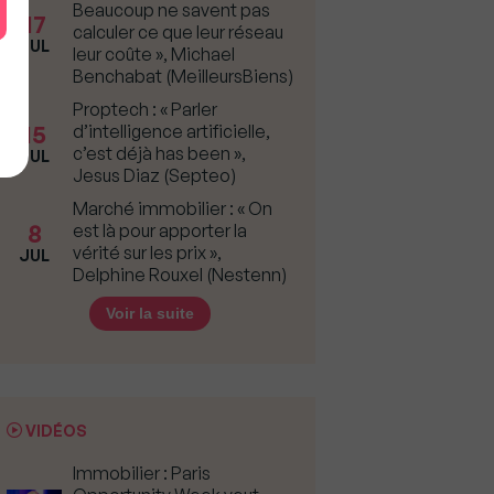
Beaucoup ne savent pas
17
calculer ce que leur réseau
JUL
leur coûte », Michael
Benchabat (MeilleursBiens)
Proptech : « Parler
15
d’intelligence artificielle,
c’est déjà has been »,
JUL
Jesus Diaz (Septeo)
Marché immobilier : « On
8
est là pour apporter la
vérité sur les prix »,
JUL
Delphine Rouxel (Nestenn)
Voir la suite
VIDÉOS
Immobilier : Paris