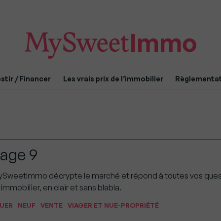
stir / Financer
Les vrais prix de l’immobilier
Règlementa
page 9
: MySweetImmo décrypte le marché et répond à toutes vos que
immobilier, en clair et sans blabla.
UER
NEUF
VENTE
VIAGER ET NUE-PROPRIÉTÉ