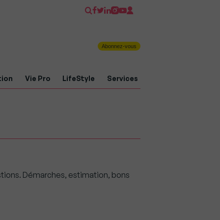
Abonnez-vous
tion
Vie Pro
LifeStyle
Services
stions. Démarches, estimation, bons