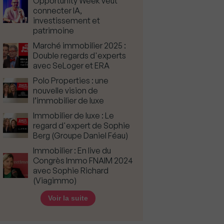
Opportunity Week veut
connecter IA,
investissement et
patrimoine
Marché immobilier 2025 :
Double regards d'experts
avec SeLoger et ERA
Polo Properties : une
nouvelle vision de
l’immobilier de luxe
Immobilier de luxe : Le
regard d'expert de Sophie
Berg (Groupe Daniel Féau)
Immobilier : En live du
Congrès Immo FNAIM 2024
avec Sophie Richard
(Viagimmo)
Voir la suite