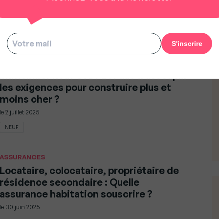
euros la semaine
le
5 juillet 2025
AVIS D'EXPERT
Immobilier neuf et DPE : Faut-il assouplir
les exigences pour construire plus et
moins cher ?
le
2 juillet 2025
NEUF
ASSURANCES
Locataire, colocataire, propriétaire de
résidence secondaire : Quelle
assurance habitation souscrire ?
le
30 juin 2025