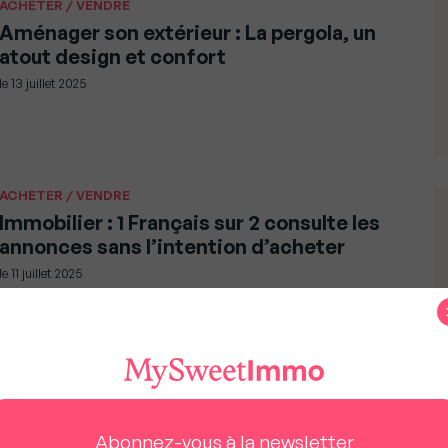
ACHETER / VENDRE
Aménager son extérieur : La pergola, un
atout design et confort
le
13 juillet 2025
ACHETER / VENDRE
Immobilier : 1 Français sur 2 consulte les
annonces sans l’intention d’acheter
le
11 juillet 2025
ICI OU LÀ
Immobilier Saint-Jean-Cap-Ferrat : Villa
d’exception à louer à partir de 130 000
Abonnez-vous à la newsletter