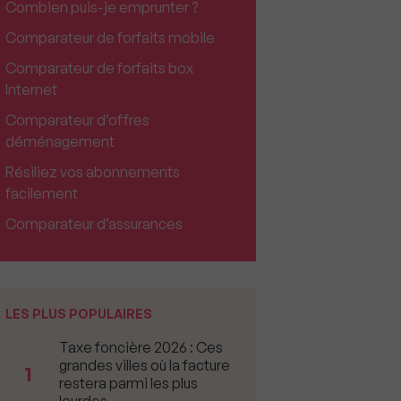
Combien puis-je emprunter ?
Comparateur de forfaits mobile
Comparateur de forfaits box
Internet
Comparateur d’offres
déménagement
Résiliez vos abonnements
facilement
Comparateur d’assurances
LES PLUS POPULAIRES
Taxe foncière 2026 : Ces
grandes villes où la facture
1
restera parmi les plus