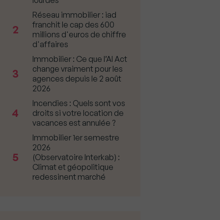
lourdes
Réseau immobilier : iad
franchit le cap des 600
2
millions d'euros de chiffre
d'affaires
Immobilier : Ce que l’AI Act
change vraiment pour les
3
agences depuis le 2 août
2026
Incendies : Quels sont vos
4
droits si votre location de
vacances est annulée ?
Immobilier 1er semestre
2026
5
(Observatoire Interkab) :
Climat et géopolitique
redessinent marché