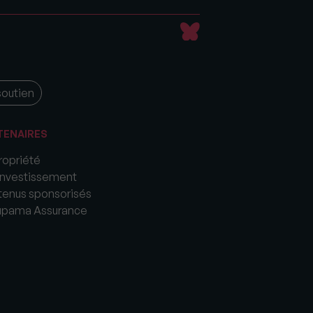
soutien
TENAIRES
opriété
nvestissement
enus sponsorisés
upama Assurance