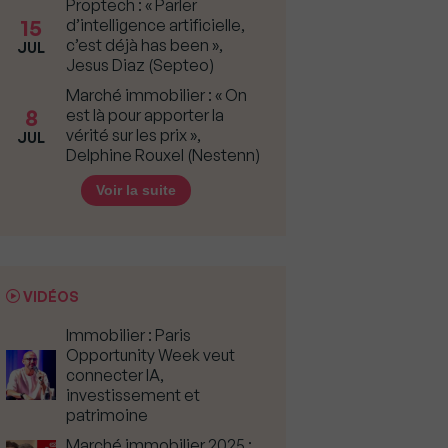
Proptech : « Parler
15
d’intelligence artificielle,
c’est déjà has been »,
JUL
Jesus Diaz (Septeo)
Marché immobilier : « On
8
est là pour apporter la
vérité sur les prix »,
JUL
Delphine Rouxel (Nestenn)
Voir la suite
VIDÉOS
Immobilier : Paris
Opportunity Week veut
connecter IA,
investissement et
patrimoine
Marché immobilier 2025 :