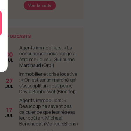
Voir la suite
PODCASTS
Agents immobiliers : « La
30
concurrence nous oblige à
être meilleurs », Guillaume
JUL
Martinaud (Orpi)
Immobilier et crise locative
27
: « On est sur un marché qui
s’assouplit un petit peu »,
JUL
David Benbassat (Bien'ici)
Agents immobiliers : «
Beaucoup ne savent pas
17
calculer ce que leur réseau
JUL
leur coûte », Michael
Benchabat (MeilleursBiens)