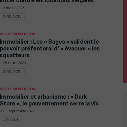
lutter contre les locations illégales
le
2 février 2025
DANS L'ACTU
RÈGLEMENTATION
Immobilier : Les « Sages » valident le
pouvoir préfectoral d’ « évacuer » les
squatteurs
le
28 mars 2023
DANS L'ACTU
RÈGLEMENTATION
Immobilier et urbanisme : « Dark
Store », le gouvernement serre la vis
le
30 septembre 2022
JURIDIQUE