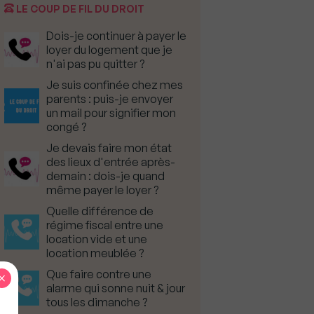
LE COUP DE FIL DU DROIT
Dois-je continuer à payer le
loyer du logement que je
n'ai pas pu quitter ?
Je suis confinée chez mes
parents : puis-je envoyer
un mail pour signifier mon
congé ?
Je devais faire mon état
des lieux d'entrée après-
demain : dois-je quand
même payer le loyer ?
Quelle différence de
régime fiscal entre une
location vide et une
location meublée ?
Que faire contre une
×
alarme qui sonne nuit & jour
tous les dimanche ?