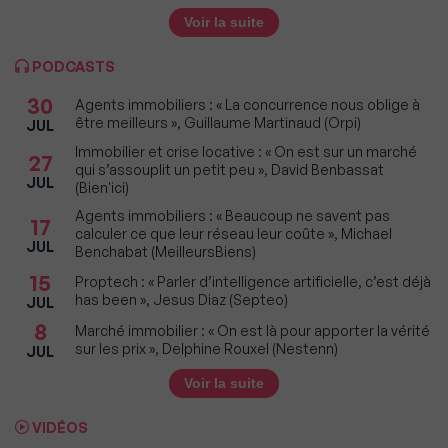
Voir la suite
PODCASTS
30
Agents immobiliers : « La concurrence nous oblige à
être meilleurs », Guillaume Martinaud (Orpi)
JUL
Immobilier et crise locative : « On est sur un marché
27
qui s’assouplit un petit peu », David Benbassat
JUL
(Bien'ici)
Agents immobiliers : « Beaucoup ne savent pas
17
calculer ce que leur réseau leur coûte », Michael
JUL
Benchabat (MeilleursBiens)
15
Proptech : « Parler d’intelligence artificielle, c’est déjà
has been », Jesus Diaz (Septeo)
JUL
8
Marché immobilier : « On est là pour apporter la vérité
sur les prix », Delphine Rouxel (Nestenn)
JUL
Voir la suite
VIDÉOS