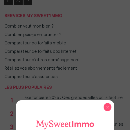
74
75
>
SERVICES MY SWEET'IMMO
Combien vaut mon bien ?
Combien puis-je emprunter ?
Comparateur de forfaits mobile
Comparateur de forfaits box Internet
Comparateur d’offres déménagement
Résiliez vos abonnements facilement
Comparateur d’assurances
LES PLUS POPULAIRES
Taxe foncière 2026 : Ces grandes villes où la facture
1
restera parmi les plus lourdes
×
Réseau immobilier : iad franchit le cap des 600
2
millions d'euros de chiffre d'affaires
Immobilier : Ce que l’AI Act change vraiment pour les
3
agences depuis le 2 août 2026