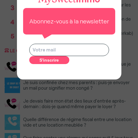
Immobilier : Ce que l’AI Act change vraiment pour les
3
agences depuis le 2 août 2026
Incendies : Quels sont vos droits si votre location de
Abonnez-vous à la newsletter
4
vacances est annulée ?
Immobilier 1er semestre 2026 (Observatoire Interkab)
5
: Climat et géopolitique redessinent marché
LE COUP DE FIL DU DROIT
Dois-je continuer à payer le loyer du logement que je
n'ai pas pu quitter ?
Je suis confinée chez mes parents : puis-je envoyer
un mail pour signifier mon congé ?
Je devais faire mon état des lieux d'entrée après-
demain : dois-je quand même payer le loyer ?
Quelle différence de régime fiscal entre une location
vide et une location meublée ?
Que faire contre une alarme qui sonne nuit & jour tous