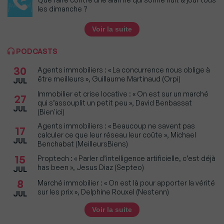
les dimanche ?
Voir la suite
PODCASTS
30
Agents immobiliers : « La concurrence nous oblige à
être meilleurs », Guillaume Martinaud (Orpi)
JUL
Immobilier et crise locative : « On est sur un marché
27
qui s’assouplit un petit peu », David Benbassat
JUL
(Bien'ici)
Agents immobiliers : « Beaucoup ne savent pas
17
calculer ce que leur réseau leur coûte », Michael
JUL
Benchabat (MeilleursBiens)
15
Proptech : « Parler d’intelligence artificielle, c’est déjà
has been », Jesus Diaz (Septeo)
JUL
8
Marché immobilier : « On est là pour apporter la vérité
sur les prix », Delphine Rouxel (Nestenn)
JUL
Voir la suite