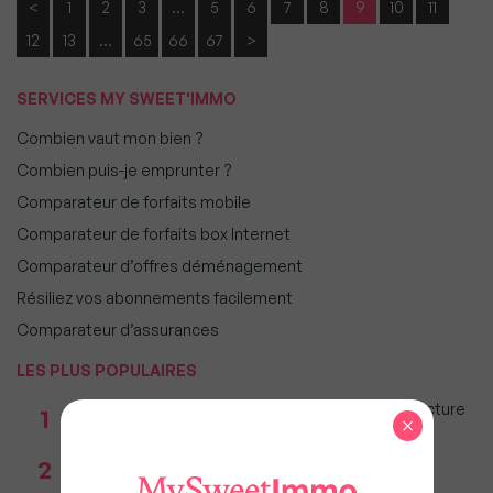
<
1
2
3
…
5
6
7
8
9
10
11
12
13
…
65
66
67
>
SERVICES MY SWEET'IMMO
Combien vaut mon bien ?
Combien puis-je emprunter ?
Comparateur de forfaits mobile
Comparateur de forfaits box Internet
Comparateur d’offres déménagement
Résiliez vos abonnements facilement
Comparateur d’assurances
LES PLUS POPULAIRES
Taxe foncière 2026 : Ces grandes villes où la facture
1
×
restera parmi les plus lourdes
Réseau immobilier : iad franchit le cap des 600
2
millions d'euros de chiffre d'affaires