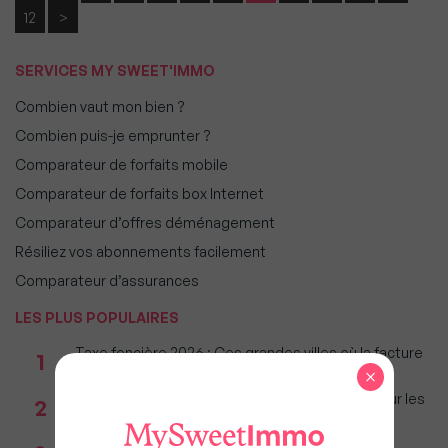
12
>
SERVICES MY SWEET'IMMO
Combien vaut mon bien ?
Combien puis-je emprunter ?
Comparateur de forfaits mobile
Comparateur de forfaits box Internet
Comparateur d’offres déménagement
Résiliez vos abonnements facilement
Comparateur d’assurances
LES PLUS POPULAIRES
Taxe foncière 2026 : Ces grandes villes où la facture
1
restera parmi les plus lourdes
×
Immobilier : Ce que l’AI Act change vraiment pour les
2
agences depuis le 2 août 2026
Réseau immobilier : iad franchit le cap des 600