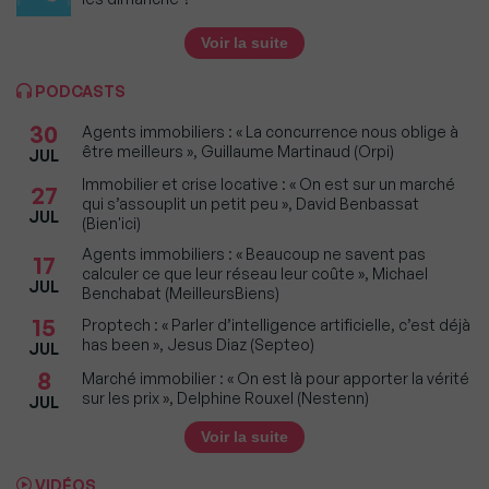
Voir la suite
PODCASTS
30
Agents immobiliers : « La concurrence nous oblige à
être meilleurs », Guillaume Martinaud (Orpi)
JUL
Immobilier et crise locative : « On est sur un marché
27
qui s’assouplit un petit peu », David Benbassat
JUL
(Bien'ici)
Agents immobiliers : « Beaucoup ne savent pas
17
calculer ce que leur réseau leur coûte », Michael
JUL
Benchabat (MeilleursBiens)
15
Proptech : « Parler d’intelligence artificielle, c’est déjà
has been », Jesus Diaz (Septeo)
JUL
8
Marché immobilier : « On est là pour apporter la vérité
sur les prix », Delphine Rouxel (Nestenn)
JUL
Voir la suite
VIDÉOS