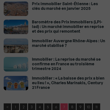
Prix immobilier Saint-Étienne : Les
clés du marché en janvier 2025
Baromètre des Prix Immobiliers (LPI-
iad) : Un marché immobilier en reprise
et des prix qui remontent
Immobilier Auvergne Rhône-Alpes : Un
marché stabilisé ?
Immobilier : La reprise du marché se
confirme en France au troisième
trimestre 2024
Immobilier : « La baisse des prix a bien
eu lieu ! », Charles Marinakis, Century
21 France
<
1
2
3
4
5
6
7
8
9
10
11