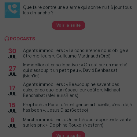
Que faire contre une alarme qui sonne nuit & jour tous
les dimanche ?
Voir la suite
PODCASTS
30
Agents immobiliers : « La concurrence nous oblige à
être meilleurs », Guillaume Martinaud (Orpi)
JUL
Immobilier et crise locative : « On est sur un marché
27
qui s’assouplit un petit peu », David Benbassat
JUL
(Bien'ici)
Agents immobiliers : « Beaucoup ne savent pas
17
calculer ce que leur réseau leur coûte », Michael
JUL
Benchabat (MeilleursBiens)
15
Proptech : « Parler d’intelligence artificielle, c’est déjà
has been », Jesus Diaz (Septeo)
JUL
8
Marché immobilier : « On est là pour apporter la vérité
sur les prix », Delphine Rouxel (Nestenn)
JUL
Voir la suite