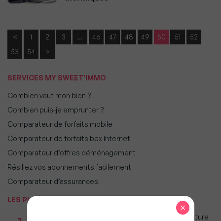
<
1
2
3
…
46
47
48
49
50
51
52
53
54
>
SERVICES MY SWEET'IMMO
Combien vaut mon bien ?
Combien puis-je emprunter ?
Comparateur de forfaits mobile
Comparateur de forfaits box Internet
Comparateur d’offres déménagement
Résiliez vos abonnements facilement
Comparateur d’assurances
LES PLUS POPULAIRES
×
Taxe foncière 2026 : Ces grandes villes où la facture