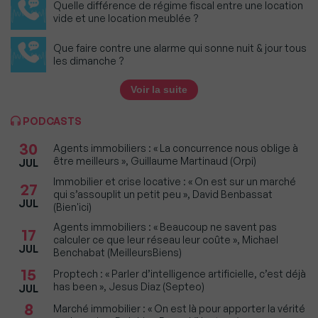
Quelle différence de régime fiscal entre une location
vide et une location meublée ?
Que faire contre une alarme qui sonne nuit & jour tous
les dimanche ?
Voir la suite
PODCASTS
30
Agents immobiliers : « La concurrence nous oblige à
être meilleurs », Guillaume Martinaud (Orpi)
JUL
Immobilier et crise locative : « On est sur un marché
27
qui s’assouplit un petit peu », David Benbassat
JUL
(Bien'ici)
Agents immobiliers : « Beaucoup ne savent pas
17
calculer ce que leur réseau leur coûte », Michael
JUL
Benchabat (MeilleursBiens)
15
Proptech : « Parler d’intelligence artificielle, c’est déjà
has been », Jesus Diaz (Septeo)
JUL
8
Marché immobilier : « On est là pour apporter la vérité