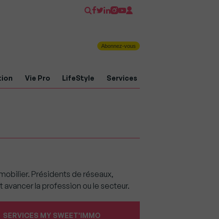
Abonnez-vous
tion
Vie Pro
LifeStyle
Services
mobilier. Présidents de réseaux,
 avancer la profession ou le secteur.
SERVICES MY SWEET'IMMO