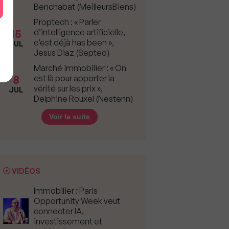
Benchabat (MeilleursBiens)
Proptech : « Parler
15
d’intelligence artificielle,
c’est déjà has been »,
JUL
Jesus Diaz (Septeo)
Marché immobilier : « On
8
est là pour apporter la
vérité sur les prix »,
JUL
Delphine Rouxel (Nestenn)
Voir la suite
VIDÉOS
Immobilier : Paris
Opportunity Week veut
connecter IA,
investissement et