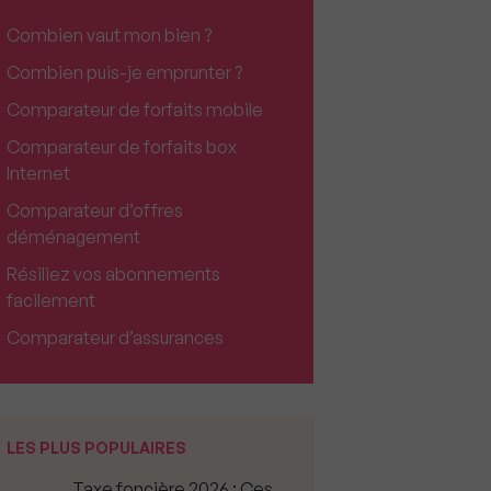
Combien vaut mon bien ?
Combien puis-je emprunter ?
Comparateur de forfaits mobile
Comparateur de forfaits box
Internet
Comparateur d’offres
déménagement
Résiliez vos abonnements
facilement
Comparateur d’assurances
LES PLUS POPULAIRES
Taxe foncière 2026 : Ces