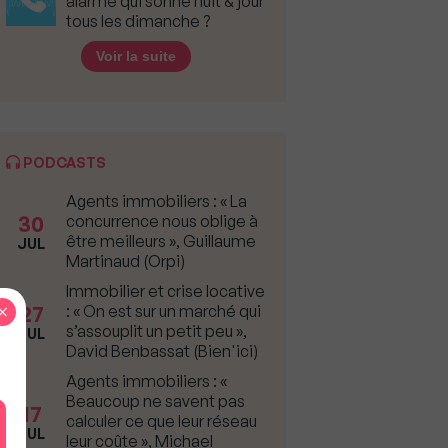
alarme qui sonne nuit & jour
tous les dimanche ?
Voir la suite
PODCASTS
Agents immobiliers : « La
30
concurrence nous oblige à
être meilleurs », Guillaume
JUL
Martinaud (Orpi)
Immobilier et crise locative
×
27
: « On est sur un marché qui
s’assouplit un petit peu »,
JUL
David Benbassat (Bien'ici)
Agents immobiliers : «
Beaucoup ne savent pas
17
calculer ce que leur réseau
JUL
leur coûte », Michael