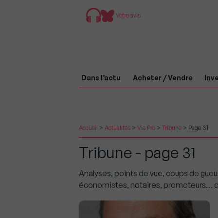
Votre avis
Dans l’actu
Acheter / Vendre
Inve
Accueil
>
Actualités
>
Vie Pro
>
Tribune
>
Page 31
Tribune - page 31
Analyses, points de vue, coups de gueul
économistes, notaires, promoteurs… des 