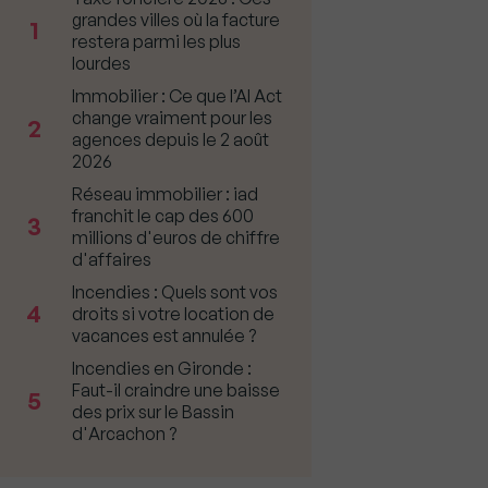
grandes villes où la facture
1
restera parmi les plus
lourdes
Immobilier : Ce que l’AI Act
change vraiment pour les
2
agences depuis le 2 août
2026
Réseau immobilier : iad
franchit le cap des 600
3
millions d'euros de chiffre
d'affaires
Incendies : Quels sont vos
4
droits si votre location de
vacances est annulée ?
Incendies en Gironde :
Faut-il craindre une baisse
5
des prix sur le Bassin
d'Arcachon ?