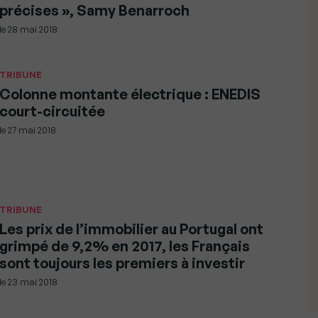
précises », Samy Benarroch
le
28 mai 2018
TRIBUNE
Colonne montante électrique : ENEDIS
court-circuitée
le
27 mai 2018
TRIBUNE
Les prix de l’immobilier au Portugal ont
grimpé de 9,2% en 2017, les Français
sont toujours les premiers à investir
le
23 mai 2018