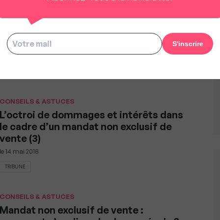
TRIBUNE
Pourquoi investir dans les SCPI en 2018
?
le
16 mai 2018
CONSEILS & ASTUCES
L’octroi de dommages et intérêts dans
le cadre d’un mandat non exclusif de
vente (3)
le
14 mai 2018
TRIBUNE
CONSEILS & ASTUCES
Mandat non exclusif de vente :