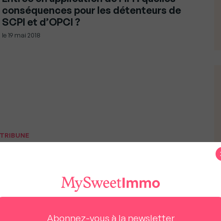
conséquences pour les détenteurs de
SCPI et d’OPCI ?
le
19 mai 2018
TRIBUNE
Expatriés : Tout savoir sur la nouvelle
déclaration IFI
le
18 mai 2018
Abonnez-vous à la newsletter